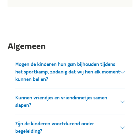
Algemeen
Mogen de kinderen hun gsm bijhouden tijdens
het sportkamp, zodanig dat wij hen elk moment
kunnen bellen?
We zijn geen voorstander van het gebruik van een
Kunnen vriendjes en vriendinnetjes samen
gsm tijdens de kampperiode. We willen dat de
slapen?
kinderen hun sportkamp maximaal beleven in de
echte wereld, niet in de digitale. We begrijpen wel
Dat kan zeker. We maken de kamerverdeling op
Zijn de kinderen voortdurend onder
dat ook het thuisfront nieuwsgierig is naar de
maandagochtend. Vermeld bij de aanmelding de
begeleiding?
belevenissen van onze sportkampertjes. Daarom
namen van de kinderen die graag samen op de