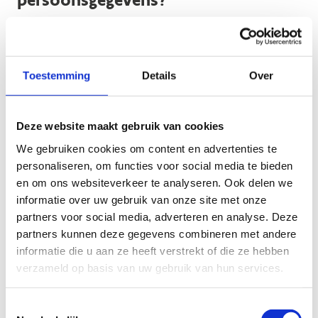
Jouw persoonsgegevens worden in beginsel enkel
behandeld door de dienst binnen Sport Vlaanderen die
hiermee belast is.
Toestemming
Details
Over
Wij werken ook samen met volgende verwerkers die ten
behoeve van ons jouw persoonsgegevens verwerken:
Deze website maakt gebruik van cookies
Cronos
We gebruiken cookies om content en advertenties te
personaliseren, om functies voor social media te bieden
Hoe lang bewaren we jouw
en om ons websiteverkeer te analyseren. Ook delen we
informatie over uw gebruik van onze site met onze
persoonsgegevens?
partners voor social media, adverteren en analyse. Deze
partners kunnen deze gegevens combineren met andere
Wij bewaren jouw gegevens in lijn met artikel III.87 §1/1
informatie die u aan ze heeft verstrekt of die ze hebben
2de lid van het Bestuursdecreet van 7 december 2018:
verzameld op basis van uw gebruik van hun services.
“Tenzij anders is bepaald in de toepasselijke regelgeving,
worden de volgende bestuursdocumenten maximaal vijf
Toestemmingsselectie
jaar bewaard als ze persoonsgegevens bevatten: