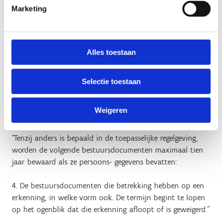
Wij werken ook samen met volgende verwerkers die ten
Marketing
behoeve van ons jouw persoonsgegevens verwerken:
Cronos
Alles toestaan
Hoe lang bewaren we jouw
Selectie toestaan
persoonsgegevens?
Wij bewaren jouw gegevens in lijn met artikel III.87, §2, 3de
Weigeren
lid van het Bestuursdecreet van 7 december 2018.
“Tenzij anders is bepaald in de toepasselijke regelgeving,
worden de volgende bestuursdocumenten maximaal tien
jaar bewaard als ze persoons- gegevens bevatten:
4. De bestuursdocumenten die betrekking hebben op een
erkenning, in welke vorm ook. De termijn begint te lopen
op het ogenblik dat die erkenning afloopt of is geweigerd.”