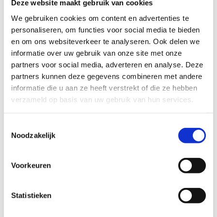
lidmaatschap (lid sportclub/federatie/ OSV).
Deze website maakt gebruik van cookies
In voorkomend geval gegevens i.v.m. gezondheid
We gebruiken cookies om content en advertenties te
(fysieke/psychische beperking – G-sportclub).
personaliseren, om functies voor social media te bieden
en om ons websiteverkeer te analyseren. Ook delen we
informatie over uw gebruik van onze site met onze
Hoe verkrijgen wij jou
partners voor social media, adverteren en analyse. Deze
partners kunnen deze gegevens combineren met andere
persoonsgegevens?
informatie die u aan ze heeft verstrekt of die ze hebben
verzameld op basis van uw gebruik van hun services.
Wij verkrijgen jouw persoonsgegevens via de (erkende)
Vlaamse sportfederaties en OSV’s.
Toestemmingsselectie
Noodzakelijk
Wie ontvangt jouw
persoonsgegevens?
Voorkeuren
Jouw persoonsgegevens worden in beginsel enkel
behandeld door de dienst binnen Sport Vlaanderen die
Statistieken
hiermee belast is.