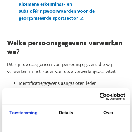
algemene erkennings- en
subsidiëringsvoorwaarden voor de
georganiseerde sportsector
.
Welke persoonsgegevens verwerken
we?
Dit zijn de categorieën van persoonsgegevens die wij
verwerken in het kader van deze verwerkingsactiviteit:
Identificatiegegevens aangesloten leden.
Contactgegevens aangesloten leden (adres).
Persoonlijke kenmerken ( zoals bv. geslacht,
geboortedatum).
Uniek identificatienummer (kan het
Toestemming
Details
Over
rijksregisternummer zijn).
Leefgewoonten en/of vrijetijdsbesteding en/of