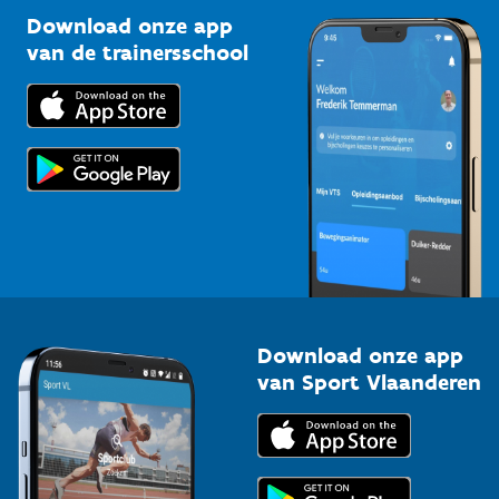
Kennisplatform
Download onze app
Bedrijven
van de trainersschool
Downloads
Trainers en begeleiders
Voor de pers
Scholen
Topsporters
Organisatoren van sportevenementen
Download onze app
van Sport Vlaanderen