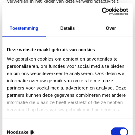
verwerken in het kader van deze verwerkingsactiviteit:
Persoonlijke contactgegevens, identificatiegegevens
en persoonlijke kenmerken van geregistreerde
personen in het kader van het aanbieden van
Toestemming
Details
Over
sportkaderopleidingen. Cursisten kunnen zowel
minderjarigen als volwassenen zijn.
Relevante opleidings-, ervarings- en
Deze website maakt gebruik van cookies
vormingsgegevens van personen.
We gebruiken cookies om content en advertenties te
Het rijksregisternummer van cursisten of
personaliseren, om functies voor social media te bieden
gekwalificeerden.
en om ons websiteverkeer te analyseren. Ook delen we
Evaluatie en prestatiegegevens in het kader van
informatie over uw gebruik van onze site met onze
examens van VTS.
partners voor social media, adverteren en analyse. Deze
Financiële gegevens (rekeningnummer).
partners kunnen deze gegevens combineren met andere
informatie die u aan ze heeft verstrekt of die ze hebben
verzameld op basis van uw gebruik van hun services.
Hoe verkrijgen wij jouw
persoonsgegevens?
Toestemmingsselectie
Noodzakelijk