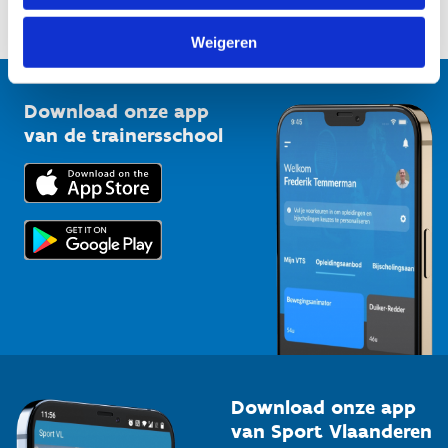
Sportfederaties
Mountainbikeroutes
Onze nieuwsbrieven
1210 Brussel
Weigeren
G-sport
Vlaamse Trainersschool
Sportclubs
Kennisplatform
Download onze app
Bedrijven
van de trainersschool
Downloads
Trainers en begeleiders
Voor de pers
Scholen
Topsporters
Organisatoren van sportevenementen
Download onze app
van Sport Vlaanderen