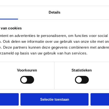
movelied
Details
 van cookies
move'
ent en advertenties te personaliseren, om functies voor social
. Ook delen we informatie over uw gebruik van onze site met on
e. Deze partners kunnen deze gegevens combineren met andere i
n om deze video af te spelen maakt gebruik van marketing cooki
erzameld op basis van uw gebruik van hun services.
'Marketing cookies' aan en klik op 'Selectie toestaan'.
Voorkeuren
Statistieken
lied'
lle borst mee
Selectie toestaan
 en leer het liedje zelf spelen