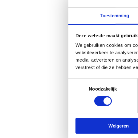
Leer de tekst van het Multi
Toestemming
Deze website maakt gebruik
Liedje 'Multi
We gebruiken cookies om cont
websiteverkeer te analyseren
media, adverteren en analys
Het platform dat we gebruike
verstrekt of die ze hebben v
op 'Alles toestaan' of zet de 
Toestemmingsselectie
Verander cookie settings
Noodzakelijk
Tutorial 'Multimove-beweeg
Leer de tekst en zing uit vo
Weigeren
Download de muziekpartituur