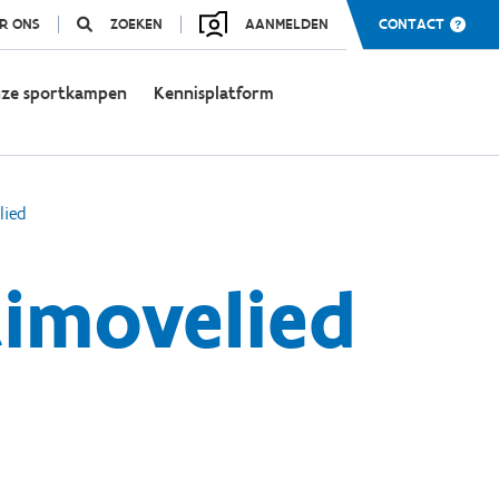
R ONS
ZOEKEN
AANMELDEN
CONTACT
ze sportkampen
Kennisplatform
lied
imovelied