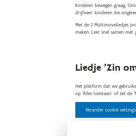
Kinderen bewegen graag. Omda
drijfveer: kinderen die onger
Met de 2 Multimoveliedjes pr
maken. Leer snel samen met j
Liedje 'Zin o
Het platform dat we gebruike
op 'Alles toestaan' of zet de 
Verander cookie settings
Tutorial 'Zin om te bewegen!