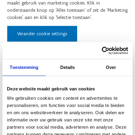
maakt gebruik van marketing cookies. Klik in
onderstaande knop op 'Alles toestaan' of zet de 'Marketing
cookies' aan en klik op 'Selectie toestaan'.
Verander cookie settings
'Op ontdekking in een pretpark'-
workout
Toestemming
Details
Over
Het platform dat we gebruiken om deze video af te spelen
Deze website maakt gebruik van cookies
maakt gebruik van marketing cookies. Klik in
We gebruiken cookies om content en advertenties te
onderstaande knop op 'Alles toestaan' of zet de 'Marketing
personaliseren, om functies voor social media te bieden
cookies' aan en klik op 'Selectie toestaan'.
en om ons websiteverkeer te analyseren. Ook delen we
informatie over uw gebruik van onze site met onze
Verander cookie settings
partners voor social media, adverteren en analyse. Deze
partners kunnen deze gegevens combineren met andere