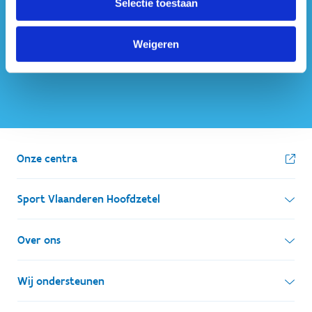
Selectie toestaan
ook op sociale media
Weigeren
Onze centra
Sport Vlaanderen Hoofdzetel
Simon Bolivarlaan 17
Over ons
1000 Brussel
Wie zijn we, wat doen we
Wij ondersteunen
Ondernemingsnummer: BE 0248.142.826
Onze centra