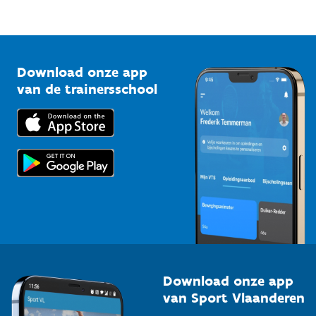
Mountainbikeroutes
Onze nieuwsbrieven
1210 Brussel
G-sport
Vlaamse Trainersschool
Sportclubs
Kennisplatform
Download onze app
Bedrijven
van de trainersschool
Downloads
Trainers en begeleiders
Voor de pers
Scholen
Topsporters
Organisatoren van sportevenementen
Download onze app
van Sport Vlaanderen