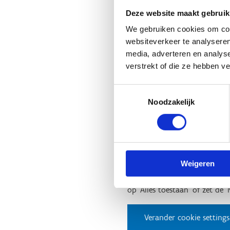
Deze website maakt gebruik
Test 1: Bal hooghouden
We gebruiken cookies om cont
websiteverkeer te analyseren
media, adverteren en analys
Het platform dat we gebruike
verstrekt of die ze hebben v
op 'Alles toestaan' of zet de 
Toestemmingsselectie
Verander cookie settings
Noodzakelijk
Test 2: Hockey slalom
Weigeren
Het platform dat we gebruike
op 'Alles toestaan' of zet de 
Verander cookie settings