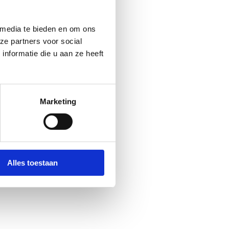
 media te bieden en om ons
ze partners voor social
nformatie die u aan ze heeft
es. Klik in onderstaande knop
Marketing
Alles toestaan
es. Klik in onderstaande knop