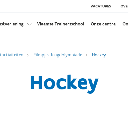
VACATURES
OVE
nstverlening
Vlaamse Trainersschool
Onze centra
On
activiteiten
Filmpjes Jeugdolympiade
Hockey
Hockey