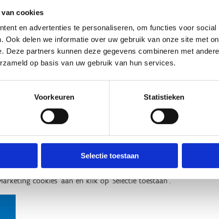
 van cookies
ent en advertenties te personaliseren, om functies voor social
. Ook delen we informatie over uw gebruik van onze site met on
e. Deze partners kunnen deze gegevens combineren met andere i
n om deze video af te spelen maakt gebruik van marketing cooki
erzameld op basis van uw gebruik van hun services.
'Marketing cookies' aan en klik op 'Selectie toestaan'.
Voorkeuren
Statistieken
Selectie toestaan
n om deze video af te spelen maakt gebruik van marketing cooki
'Marketing cookies' aan en klik op 'Selectie toestaan'.