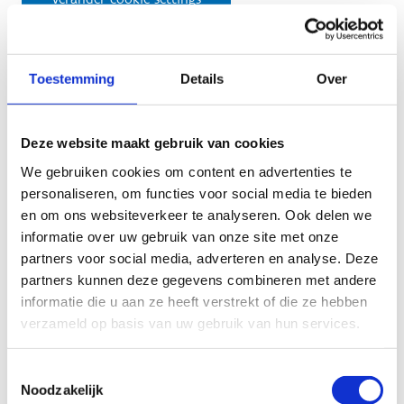
Test 3: Op en neer, op en neer - ritme aanhouden
Toestemming
Details
Over
Het platform dat we gebruiken om deze video af te spelen
Deze website maakt gebruik van cookies
maakt gebruik van marketing cookies. Klik in
We gebruiken cookies om content en advertenties te
onderstaande knop op 'Alles toestaan' of zet de 'Marketing
personaliseren, om functies voor social media te bieden
cookies' aan en klik op 'Selectie toestaan'.
en om ons websiteverkeer te analyseren. Ook delen we
informatie over uw gebruik van onze site met onze
Verander cookie settings
partners voor social media, adverteren en analyse. Deze
partners kunnen deze gegevens combineren met andere
informatie die u aan ze heeft verstrekt of die ze hebben
verzameld op basis van uw gebruik van hun services.
Test 4: Als een prins(es) op het paard - rechte rug
Toestemmingsselectie
Noodzakelijk
Het platform dat we gebruiken om deze video af te spelen