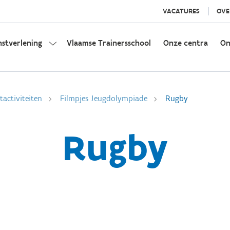
VACATURES
OVE
nstverlening
Vlaamse Trainersschool
Onze centra
On
activiteiten
Filmpjes Jeugdolympiade
Rugby
Rugby