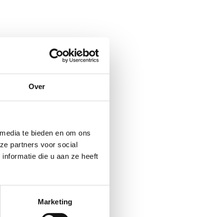
es. Klik in onderstaande knop
Over
 media te bieden en om ons
ze partners voor social
nformatie die u aan ze heeft
es. Klik in onderstaande knop
Marketing