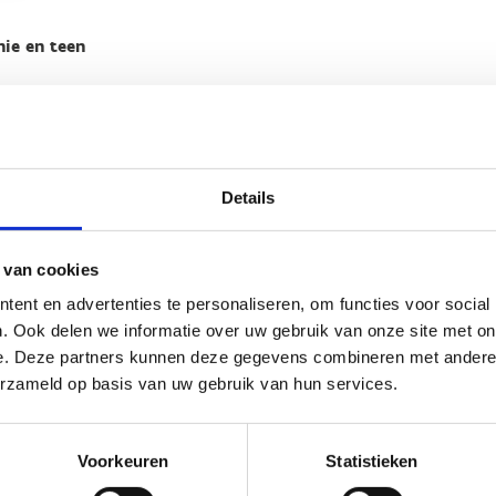
nie en teen
n om deze video af te spelen maakt gebruik van marketing cooki
'Marketing cookies' aan en klik op 'Selectie toestaan'.
Details
 van cookies
ent en advertenties te personaliseren, om functies voor social
. Ook delen we informatie over uw gebruik van onze site met on
e. Deze partners kunnen deze gegevens combineren met andere i
erzameld op basis van uw gebruik van hun services.
n om deze video af te spelen maakt gebruik van marketing cooki
'Marketing cookies' aan en klik op 'Selectie toestaan'.
Voorkeuren
Statistieken