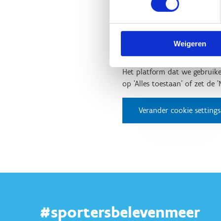
Test 5: Rugby estafette
Weigeren
Het platform dat we gebruike
op 'Alles toestaan' of zet de 
Verander cookie settings
#sportersbelevenmeer