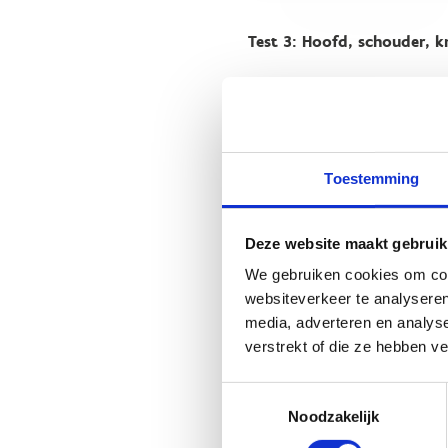
Test 3: Hoofd, schouder, k
Het platform dat we gebruike
op 'Alles toestaan' of zet de 
Toestemming
Verander cookie settings
Deze website maakt gebruik
We gebruiken cookies om cont
Test 4: Kick de bal
websiteverkeer te analyseren
media, adverteren en analys
verstrekt of die ze hebben v
Het platform dat we gebruike
op 'Alles toestaan' of zet de 
Toestemmingsselectie
Noodzakelijk
Verander cookie settings