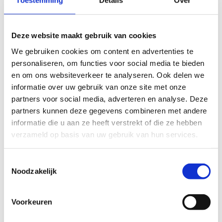
Toestemming
Details
Over
Resultaten exporteren
Deze website maakt gebruik van cookies
We gebruiken cookies om content en advertenties te
personaliseren, om functies voor social media te bieden
Resultaten analyseren
en om ons websiteverkeer te analyseren. Ook delen we
informatie over uw gebruik van onze site met onze
partners voor social media, adverteren en analyse. Deze
partners kunnen deze gegevens combineren met andere
Leerlingeninformatie opzoeken
informatie die u aan ze heeft verstrekt of die ze hebben
verzameld op basis van uw gebruik van hun services.
Rapport downloaden lukt niet
Toestemmingsselectie
Noodzakelijk
Deelnames I LIKE controleren
Voorkeuren