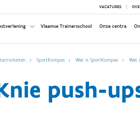
VACATURES
OVE
nstverlening
Vlaamse Trainersschool
Onze centra
On
activiteiten
SportKompas
Wat is SportKompas
Wat i
Knie push-up