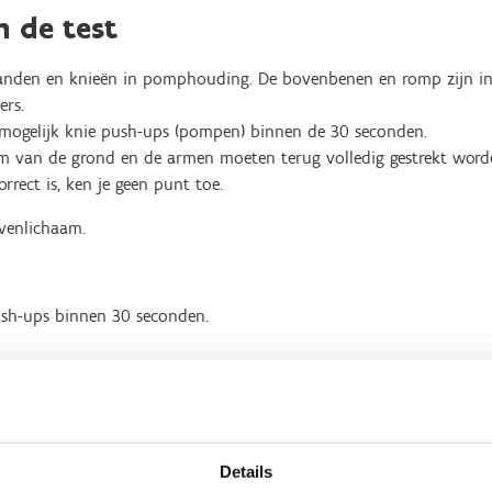
n de test
anden en knieën in pomphouding. De bovenbenen en romp zijn in 
ers.
 mogelijk knie push-ups (pompen) binnen de 30 seconden.
 van de grond en de armen moeten terug volledig gestrekt word
orrect is, ken je geen punt toe.
venlichaam.
ush-ups binnen 30 seconden.
 app niet gebruikt wordt)
Details