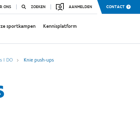
R ONS
ZOEKEN
AANMELDEN
CONTACT
ze sportkampen
Kennisplatform
s I DO
Knie push-ups
s