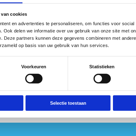
 van cookies
roefpoging
ent en advertenties te personaliseren, om functies voor social
ding
. Ook delen we informatie over uw gebruik van onze site met on
enen en romp in een rechte lijn blijven
e. Deze partners kunnen deze gegevens combineren met andere i
aken
erzameld op basis van uw gebruik van hun services.
trekken
mp, niet reiken naar de shuttle
Voorkeuren
Statistieken
itgevoerde push-ups mee
Selectie toestaan