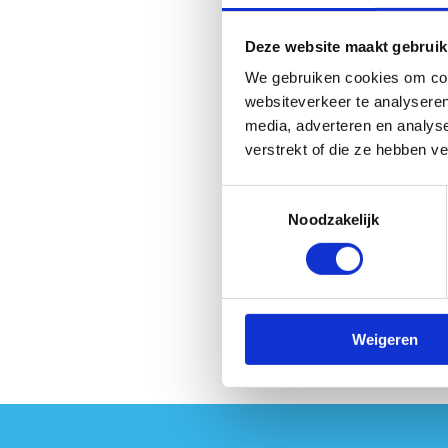
Checklist
Deze website maakt gebruik
De sporter krijgt een p
We gebruiken cookies om cont
Controleer de starthou
websiteverkeer te analyseren
Controleer of de bovenb
media, adverteren en analys
Met neus een shuttle r
verstrekt of die ze hebben v
Armen terug volledig s
Toestemmingsselectie
Nek in verlengde van ro
Noodzakelijk
Tel luidop de correct u
Instructievideo
Weigeren