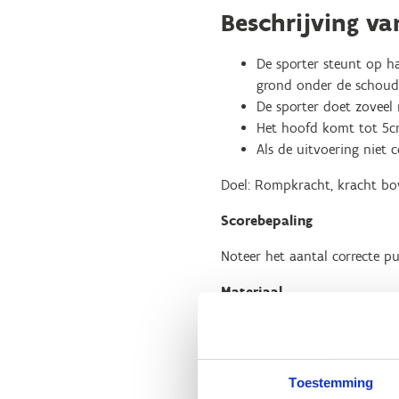
Beschrijving va
De sporter steunt op h
grond onder de schoud
De sporter doet zoveel
Het hoofd komt tot 5cm
Als de uitvoering niet c
Doel: Rompkracht, kracht bo
Scorebepaling
Noteer het aantal correcte p
Materiaal
Matje
Chronometer (indien de
Toestemming