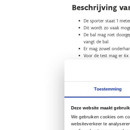
Beschrijving va
De sporter staat 1 met
Dit wordt zo vaak moge
De bal mag niet doorge
vangt de bal.
Er mag zowel onderhan
Voor de test mag er 6x
Scorebepaling
Tel het aantal keer da
2 pogingen.
Toestemming
Noteer beide pogingen.
Materiaal
Deze website maakt gebruik
yogamat
We gebruiken cookies om cont
3 tennisballen
websiteverkeer te analyseren