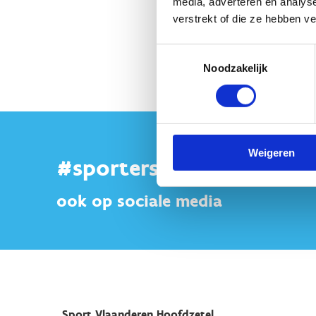
media, adverteren en analys
verstrekt of die ze hebben v
Instructievideo
Toestemmingsselectie
Noodzakelijk
Weigeren
#sportersbelevenmeer
ook op sociale media
Sport Vlaanderen Hoofdzetel