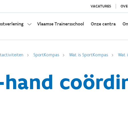
VACATURES
OVE
nstverlening
Vlaamse Trainersschool
Onze centra
On
activiteiten
SportKompas
Wat is SportKompas
Wat i
-hand coördin