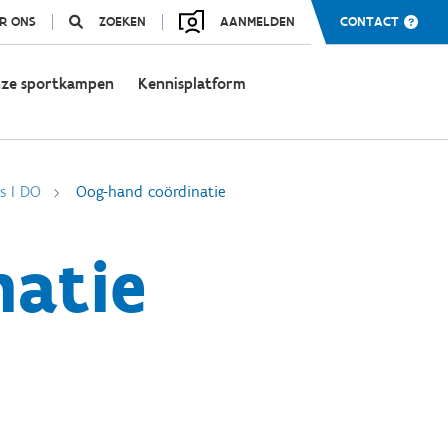
R ONS
ZOEKEN
AANMELDEN
CONTACT
ze sportkampen
Kennisplatform
s I DO
Oog-hand coördinatie
atie