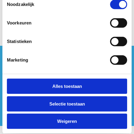
Bij meerdere fouten moet de poging opnieuw
Noodzakelijk
ondernomen worden.
Laatste 5m = doorlopen.
Voorkeuren
Statistieken
Marketing
#sportersbelevenmeer
ook op sociale media
Alles toestaan
Selectie toestaan
Weigeren