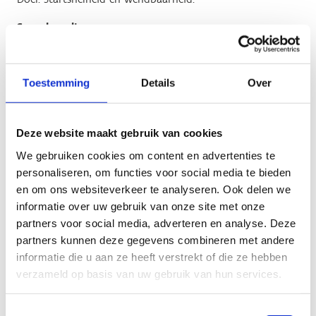
Scorebepaling
De tijd die nodig is om 5 volledige cycli af te leggen, wordt
gescoord in seconden tot op 0,01s nauwkeurig.
Toestemming
Details
Over
Materiaal
Een slipvrij grondoppervlak
Deze website maakt gebruik van cookies
Krijt, kegels of kleefband
We gebruiken cookies om content en advertenties te
Meetlint (minstens 5m)
personaliseren, om functies voor social media te bieden
Chronometer (indien de app niet gebruikt wordt)
en om ons websiteverkeer te analyseren. Ook delen we
informatie over uw gebruik van onze site met onze
partners voor social media, adverteren en analyse. Deze
Checklist
partners kunnen deze gegevens combineren met andere
informatie die u aan ze heeft verstrekt of die ze hebben
Geef het startsignaal als je de chrono indrukt.
verzameld op basis van uw gebruik van hun services.
Tel luidop de cycli mee.
De lijn wordt met beide voeten overschreden.
Toestemmingsselectie