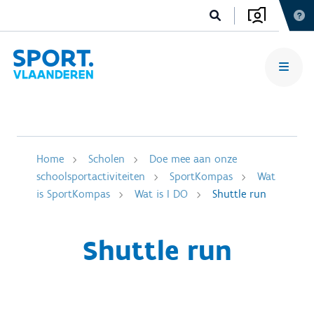
Home
Scholen
Doe mee aan onze
schoolsportactiviteiten
SportKompas
Wat
is SportKompas
Wat is I DO
Shuttle run
Shuttle run