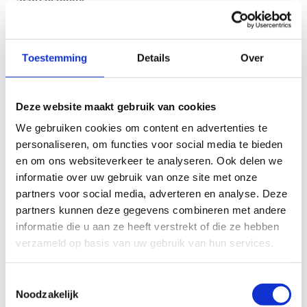
De vertesprong wordt gescoord in centimeter tot op 1cm
nauwkeurig. Noteer beide pogingen.
Toestemming
Details
Over
Materiaal
Vinyl mat met afstandsmarkeringen
Deze website maakt gebruik van cookies
We gebruiken cookies om content en advertenties te
Checklist
personaliseren, om functies voor social media te bieden
en om ons websiteverkeer te analyseren. Ook delen we
Vertrek met tenen achter de nullijn.
informatie over uw gebruik van onze site met onze
Landen in evenwicht.
partners voor social media, adverteren en analyse. Deze
2 pogingen.
partners kunnen deze gegevens combineren met andere
Poging met evenwichtsverlies naar achter toe moet
informatie die u aan ze heeft verstrekt of die ze hebben
opnieuw gedaan worden. Deze poging telt niet mee.
verzameld op basis van uw gebruik van hun services.
Toestemmingsselectie
Instructievideo
Noodzakelijk