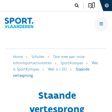
Home
Scholen
Doe mee aan onze
schoolsportactiviteiten
SportKompas
Wat
is SportKompas
Wat is I DO
Staande
vertesprong
Staande
vertesprong