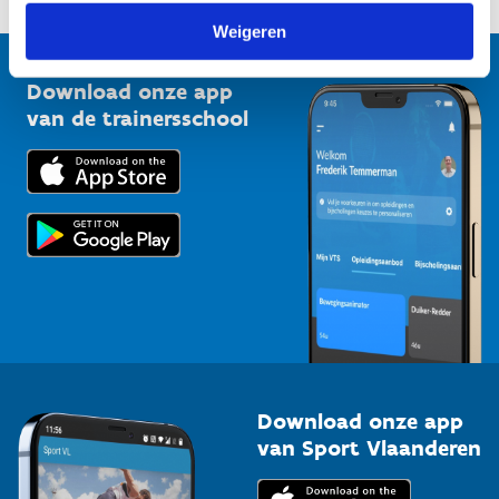
1210 Brussel
G-sport
Weigeren
Vlaamse Trainersschool
Sportclubs
Kennisplatform
Download onze app
Bedrijven
van de trainersschool
Downloads
Trainers en begeleiders
Voor de pers
Scholen
Topsporters
Organisatoren van sportevenementen
Download onze app
van Sport Vlaanderen