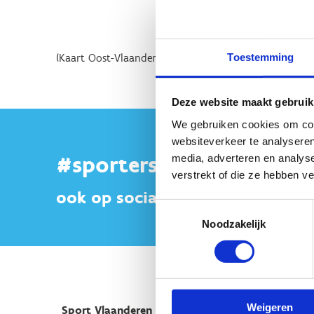
Toestemming
(Kaart Oost-Vlaanderen toevoegen)
Deze website maakt gebruik
We gebruiken cookies om cont
websiteverkeer te analyseren
#sportersbelevenmeer
media, adverteren en analys
verstrekt of die ze hebben v
ook op sociale media
Toestemmingsselectie
Noodzakelijk
Weigeren
Sport Vlaanderen Hoofdzetel