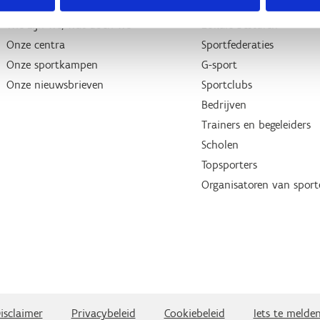
Wie zijn we, wat doen we
Lokale besturen
Onze centra
Sportfederaties
Onze sportkampen
G-sport
Onze nieuwsbrieven
Sportclubs
Bedrijven
Trainers en begeleiders
Scholen
Topsporters
Organisatoren van spor
isclaimer
Privacybeleid
Cookiebeleid
Iets te melde