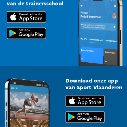
Bedrijven
van de trainersschool
Downloads
Trainers en begeleiders
Voor de pers
Scholen
Topsporters
Organisatoren van sportevenementen
Download onze app
van Sport Vlaanderen