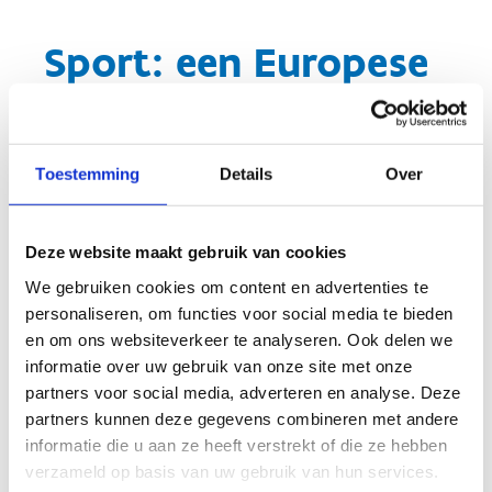
Sport: een Europese
bevoegdheid
Sinds het Verdrag van Lissabon van 2009 werd sport
Toestemming
Details
Over
formeel een bevoegdheid van de Europese Unie. Door
het sportbeleid van lidstaten aan te vullen, te
ondersteunen en op elkaar af te stemmen wil de EU
Deze website maakt gebruik van cookies
sport een Europese dimensie geven.
We gebruiken cookies om content en advertenties te
personaliseren, om functies voor social media te bieden
en om ons websiteverkeer te analyseren. Ook delen we
Lees meer over sport in de Europese Unie
informatie over uw gebruik van onze site met onze
partners voor social media, adverteren en analyse. Deze
partners kunnen deze gegevens combineren met andere
Sport is binnen de Europese Unie een relatief
informatie die u aan ze heeft verstrekt of die ze hebben
jonge bevoegdheid. In deze context vormen de
verzameld op basis van uw gebruik van hun services.
Raad van de EU samen met de Europese