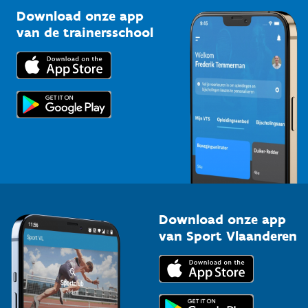
Kennisplatform
Download onze app
Bedrijven
van de trainersschool
Downloads
Trainers en begeleiders
Voor de pers
Scholen
Topsporters
Organisatoren van sportevenementen
Download onze app
van Sport Vlaanderen