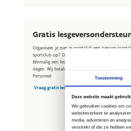
Gratis lesgeversondersteu
Organiseer je met je sportclub een nieuwe sportcl
sportclub op? Dan kom je in aanmerking voor gra
éénmalig een lesgeversondersteuning aan van max
dagen. Wij betalen en verzekeren de lesgever via
Personeel.
Toestemming
Vraag gratis lesgeversondersteuning aan
Deze website maakt gebruik
We gebruiken cookies om cont
websiteverkeer te analyseren
media, adverteren en analys
verstrekt of die ze hebben v