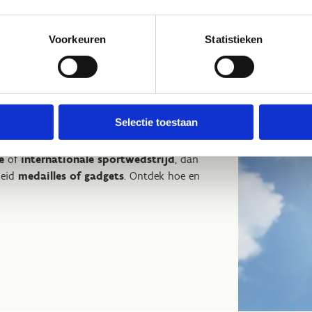
Voorkeuren
Statistieken
s aan
Selectie toestaan
le
of
internationale sportwedstrijd
, dan
heid
medailles of gadgets
. Ontdek hoe en