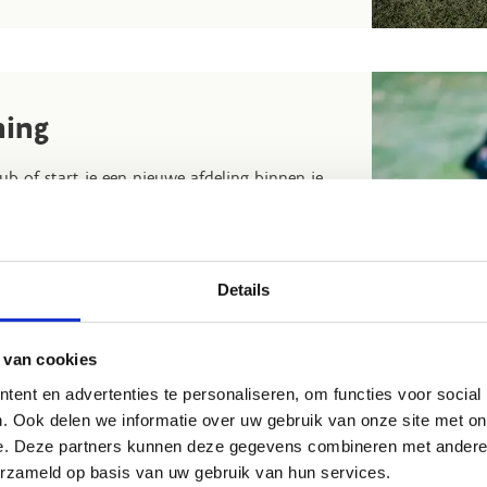
ning
ub of start je een nieuwe afdeling binnen je
tis lesgeversondersteuning.
Wij bieden
imaal tien lesuren, verspreid over meerdere
 een Arbeidsovereenkomst voor Occasioneel
Details
 van cookies
ent en advertenties te personaliseren, om functies voor social
. Ook delen we informatie over uw gebruik van onze site met on
e. Deze partners kunnen deze gegevens combineren met andere i
erzameld op basis van uw gebruik van hun services.