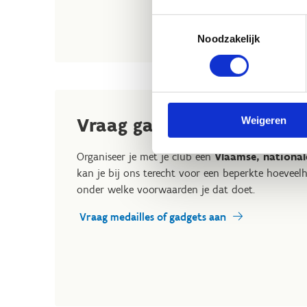
Toestemmingsselectie
Noodzakelijk
Vraag gadgets of medaille
Weigeren
Organiseer je met je club een
Vlaamse, nationa
kan je bij ons terecht voor een beperkte hoeveel
onder welke voorwaarden je dat doet.
Vraag medailles of gadgets aan