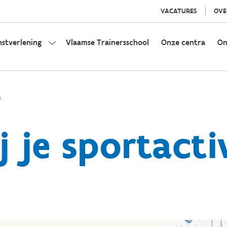
VACATURES
OVE
nstverlening
Vlaamse Trainersschool
Onze centra
On
n
j je sportacti