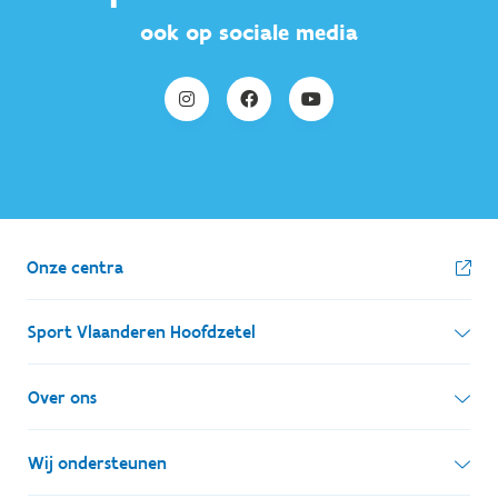
ook op sociale media
Onze centra
Sport Vlaanderen Hoofdzetel
Simon Bolivarlaan 17
Over ons
1000 Brussel
Wie zijn we, wat doen we
Wij ondersteunen
Ondernemingsnummer: BE 0248.142.826