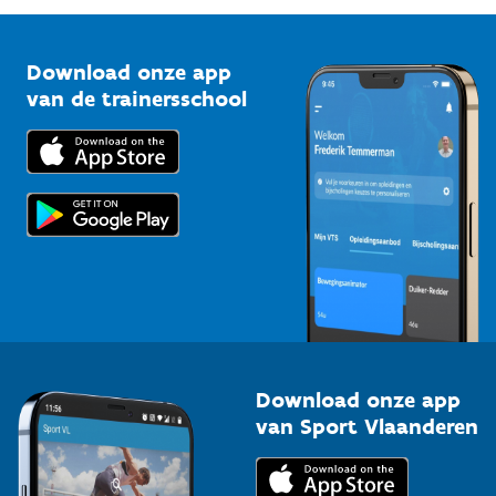
G-sport
Vlaamse Trainersschool
Sportclubs
Kennisplatform
Download onze app
Bedrijven
van de trainersschool
Downloads
Trainers en begeleiders
Voor de pers
Scholen
Topsporters
Organisatoren van sportevenementen
Download onze app
van Sport Vlaanderen