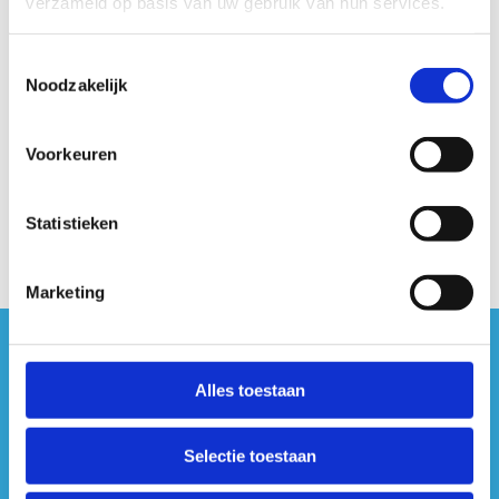
verzameld op basis van uw gebruik van hun services.
Toestemmingsselectie
Noodzakelijk
Geen fiches gevonden.
Voorkeuren
Statistieken
Marketing
#sportersbelevenmeer
Alles toestaan
ook op sociale media
Selectie toestaan