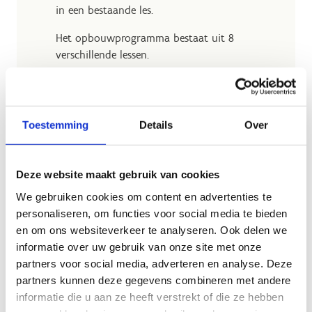
in een bestaande les.
Het opbouwprogramma bestaat uit 8
verschillende lessen.
Het is de bedoeling dat je het programma
over 12 weken spreidt en enkele lessen
herhaalt.
Toestemming
Details
Over
Deze website maakt gebruik van cookies
We gebruiken cookies om content en advertenties te
1
Tips voor trainers
personaliseren, om functies voor social media te bieden
2
Spel- en oefenvormen
en om ons websiteverkeer te analyseren. Ook delen we
informatie over uw gebruik van onze site met onze
3
Alternatief oefenprogramma
partners voor social media, adverteren en analyse. Deze
4
Aanleren nieuwe krachtoefening
partners kunnen deze gegevens combineren met andere
informatie die u aan ze heeft verstrekt of die ze hebben