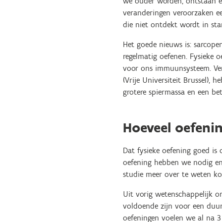
we ouder worden, ontstaan er
veranderingen veroorzaken een
die niet ontdekt wordt in st
Het goede nieuws is: sarcopen
regelmatig oefenen. Fysieke 
voor ons immuunsysteem. Vers
(Vrije Universiteit Brussel),
grotere spiermassa en een be
Hoeveel oefeni
Dat fysieke oefening goed is
oefening hebben we nodig en 
studie meer over te weten k
Uit vorig wetenschappelijk on
voldoende zijn voor een duur
oefeningen voelen we al na 3