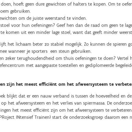
l doen, hoeft geen dure gewichten of halters te kopen. Om te oefe
bloem gebruiken.
gewichten om de juiste weerstand te vinden.
 stoel voor hun oefeningen? Geef hen dan de raad om geen te lage
 te komen uit een minder lage stoel, want dat geeft minder weers
lijft het lichaam beter zo stabiel mogelijk. Zo kunnen de spieren 
s mee wanneer je sporters een steun gebruiken.
s een zeker terughoudendheid om thuis oefeningen te doen? Vertel
efencentrum met aangepaste toestellen en gediplomeerde begeleid
en zijn het meest efficiënt om het afweersysteem te verbet
ek blijkt dat er een nauw verband is tussen de hoeveelheid en de
n op het afweersysteem en het verlies van spiermassa. De onderzoe
ingen het meest efficiënt zijn om het afweersysteem te verbetere
 PRoject INtensief Trainen) start de onderzoeksgroep daarom een 