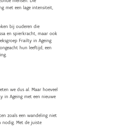
ezonde mensen. Die
g met een lage intensiteit,
oken bij ouderen die
assa en spierkracht, maar ook
ksgroep Frailty in Ageing
ongeacht hun leeftijd, een
king.
weten we dus al. Maar hoeveel
ty in Ageing met een nieuwe
iten zoals een wandeling niet
 nodig. Met de juiste