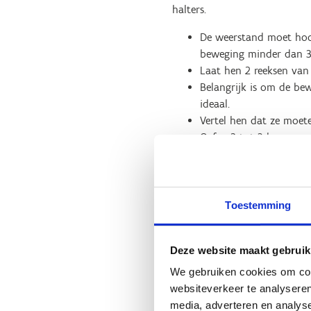
halters.
De weerstand moet hoog
beweging minder dan 3
Laat hen 2 reeksen van
Belangrijk is om de bew
ideaal.
Vertel hen dat ze moet
Oefen 2 tot 3 keer per 
Waarop letten bij oefeningen
De lenigheid van spieren ver
Toestemming
Bijvoorbeeld: breng de hiel n
dan met de handen tegen een 
Deze website maakt gebruik
De rekoefening moet vol
We gebruiken cookies om cont
oefening pijn veroorzaak
websiteverkeer te analyseren
media, adverteren en analys
Laat 3 rekkingen per sp