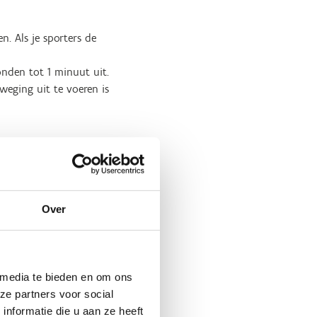
. Als je sporters de
onden tot 1 minuut uit.
weging uit te voeren is
g.
 zonder ze samen te trekken.
Over
de kuitspieren kan rekken. Sta
en de grond.
d te brengen. Als de
 media te bieden en om ons
ze partners voor social
nformatie die u aan ze heeft
ot 1 minuut rusttijd.