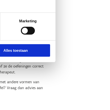
uk dat het belangrijk is om
instens 1 rustdag.
Marketing
Alles toestaan
reden tot ongerustheid: ze
of ze de oefeningen correct
therapeut.
n met andere vormen van
ijfel? Vraag dan advies aan