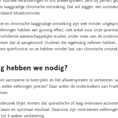
 subtiele veranderingen in ons afweersysteem, zelfs bij perfect g
 laaggradige chronische ontsteking. Dat wil zeggen: een ontstekin
andaard bloedcontroles.
ie en chronische laaggradige ontsteking zijn veel minder uitgespr
oefeningen hebben een gunstig effect, niet enkel voor onze spierm
chillende wetenschappelijke studies, onder meer van de onderzoe
 hebben dat al aangetoond. Ouderen die regelmatig oefenen hebben, 
tere spierfunctie, en ze hebben minder last van chronische ontste
ng hebben we nodig?
 om sarcopenie te bestrijden en het afweersysteem te verbeteren, 
welke oefeningen precies? Daar willen de onderzoekers van Frail
omen.
derzoek blijkt immers dat sporadische of laag intensieve activite
zaam en optimaal resultaat. Daarvoor zijn intensievere oefeningen
 tot 6 weken verbetering.