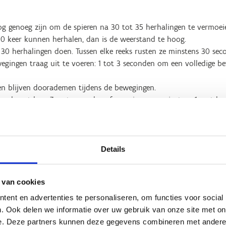
 genoeg zijn om de spieren na 30 tot 35 herhalingen te vermoeien
0 keer kunnen herhalen, dan is de weerstand te hoog.
 30 herhalingen doen. Tussen elke reeks rusten ze minstens 30 sec
egingen traag uit te voeren: 1 tot 3 seconden om een volledige be
en blijven doorademen tijdens de bewegingen.
week met hen. Zorg tussen de oefensessies voor minstens 1 rustda
 om de lenigheid van de spieren te verbeteren?
beteren we met rekoefeningen, namelijk door de spieren te rekken
Details
aar de bil om de voorste dijbeenspieren te rekken. Of toon hoe je 
muur of een tafel en strek één been naar achter met de hiel teg
 van cookies
doende intensief zijn om een spanningsgevoel in de spier tot stan
ent en advertenties te personaliseren, om functies voor social
t, is de rekking te intensief.
. Ook delen we informatie over uw gebruik van onze site met on
e. Deze partners kunnen deze gegevens combineren met andere i
ier doen. Voorzie tussen de rekoefeningen minstens 30 seconden t