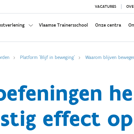
VACATURES
OVE
nstverlening
Vlaamse Trainersschool
Onze centra
On
orden
Platform 'Blijf in beweging'
Waarom blijven bewegen 
oefeningen h
stig effect o