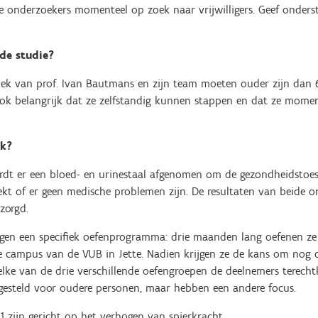
de onderzoekers momenteel op zoek naar vrijwilligers. Geef onders
 de studie?
zoek van prof. Ivan Bautmans en zijn team moeten ouder zijn dan 6
ok belangrijk dat ze zelfstandig kunnen stappen en dat ze moment
ek?
ordt er een bloed- en urinestaal afgenomen om de gezondheidstoe
kt of er geen medische problemen zijn. De resultaten van beide
ezorgd.
gen een specifiek oefenprogramma: drie maanden lang oefenen ze 
 campus van de VUB in Jette. Nadien krijgen ze de kans om nog 
elke van de drie verschillende oefengroepen de deelnemers terec
opgesteld voor oudere personen, maar hebben een andere focus.
1 zijn gericht op het verhogen van spierkracht.