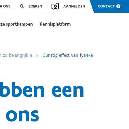
R ONS
ZOEKEN
AANMELDEN
CONTACT
ze sportkampen
Kennisplatform
zo belangrijk is
Gunstig effect van fysieke
ebben een
p ons