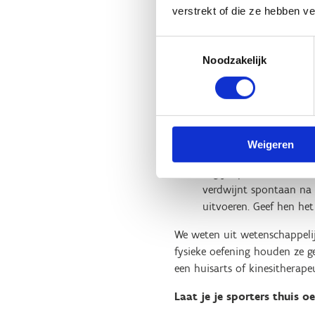
verstrekt of die ze hebben v
Laat je sporters de sp
tijdens de rekoefening
Toestemmingsselectie
Plan de rekoefeningen 2
Noodzakelijk
Elke oefensessie begint me
Laat je sporters de oe
Zorg voor voldoende b
Voorzie je een houvast 
Weigeren
Zet een stoel klaar waa
Leg je sporters uit dat
verdwijnt spontaan na d
uitvoeren. Geef hen het
We weten uit wetenschappelij
fysieke oefening houden ze gee
een huisarts of kinesitherape
Laat je je sporters thuis 