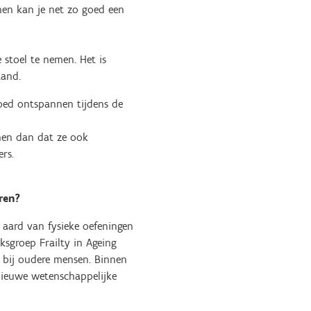
nen kan je net zo goed een
 stoel te nemen. Het is
tand.
goed ontspannen tijdens de
 hen dan dat ze ook
ers.
eren?
 aard van fysieke oefeningen
ksgroep Frailty in Ageing
n bij oudere mensen. Binnen
nieuwe wetenschappelijke