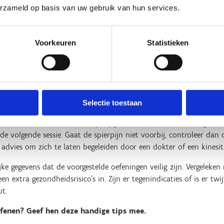
erzameld op basis van uw gebruik van hun services.
anning (rekking) gedurende 30 tot 60 seconden vasthouden. Benadr
 door te ademen.
 tot 3 keer per week in. Geef je sporters tussen de oefensessies m
Voorkeuren
Statistieken
t een goede voorbereiding
feningen eerst uitproberen zonder weerstand.
eweegruimte.
voor evenwichtsoefeningen, zorg er dan voor dat die stabiel is.
Selectie toestaan
rop je sporters tussen de oefeningen kunnen uitrusten.
 ze na de eerste oefensessies spierpijn kunnen hebben. Dat is geen 
e volgende sessie. Gaat de spierpijn niet voorbij, controleer dan 
 advies om zich te laten begeleiden door een dokter of een kinesi
ke gegevens dat de voorgestelde oefeningen veilig zijn. Vergeleke
n extra gezondheidsrisico’s in. Zijn er tegenindicaties of is er tw
ut.
oefenen? Geef hen deze handige tips mee.