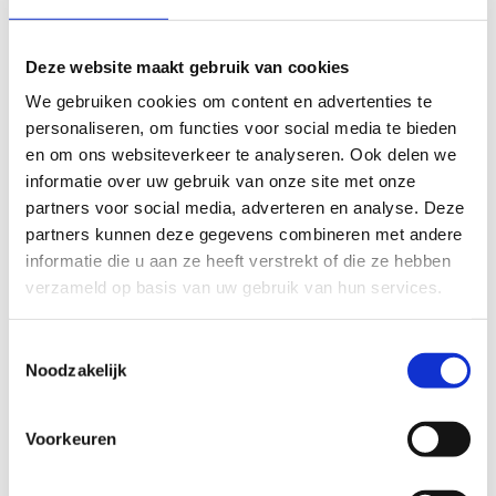
We struikelen minder snel, waardoor we niet bang
zijn om eropuit te trekken of te gaan fietsen.
Deze website maakt gebruik van cookies
We hebben geen hulp nodig bij dingen die we al zo
We gebruiken cookies om content en advertenties te
lang zelf doen, bijvoorbeeld onze kousen aantrekken
personaliseren, om functies voor social media te bieden
of de tuin onderhouden.
en om ons websiteverkeer te analyseren. Ook delen we
Daardoor krijgt ons zelfvertrouwen een boost en
informatie over uw gebruik van onze site met onze
blijven we actiever.
partners voor social media, adverteren en analyse. Deze
partners kunnen deze gegevens combineren met andere
informatie die u aan ze heeft verstrekt of die ze hebben
Hoe blijven we in evenwicht?
verzameld op basis van uw gebruik van hun services.
Dat we niet voortdurend omvallen of over onze eigen
Toestemmingsselectie
voeten struikelen, hebben we te danken aan onze
Noodzakelijk
hersenen. Die sturen ons lichaam aan op basis van
informatie die ze vanuit drie verschillende hoeken
toegestuurd krijgen: het evenwichtsorgaan, het
Voorkeuren
proprioceptieve systeem en het gezichtsvermogen.