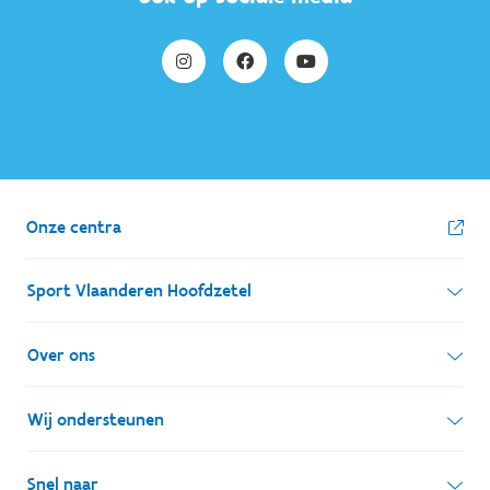
Onze centra
Sport Vlaanderen Hoofdzetel
Simon Bolivarlaan 17
Over ons
1000 Brussel
Wie zijn we, wat doen we
Wij ondersteunen
Ondernemingsnummer: BE 0248.142.826
Onze centra
Postadres
Lokale besturen
Snel naar