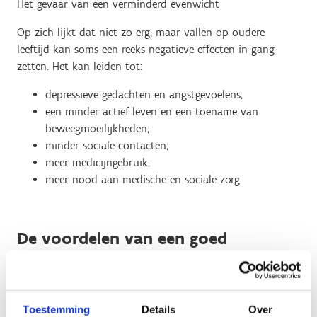
Het gevaar van een verminderd evenwicht
Op zich lijkt dat niet zo erg, maar vallen op oudere
leeftijd kan soms een reeks negatieve effecten in gang
zetten. Het kan leiden tot:
depressieve gedachten en angstgevoelens;
een minder actief leven en een toename van
beweegmoeilijkheden;
minder sociale contacten;
meer medicijngebruik;
meer nood aan medische en sociale zorg.
De voordelen van een goed
evenwicht
Een goed evenwicht is ontzettend belangrijk. Een absolute
must, die op veel vlakken winst oplevert:
Toestemming
Details
Over