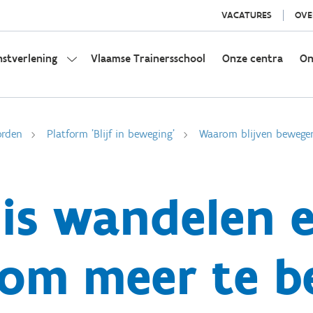
VACATURES
OVE
nstverlening
Vlaamse Trainersschool
Onze centra
On
orden
Platform 'Blijf in beweging'
Waarom blijven bewegen 
is wandelen 
 om meer te 