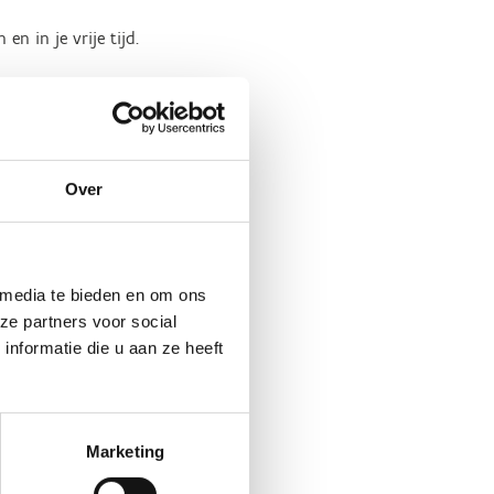
en in je vrije tijd.
Over
l uren per dag stil en beweeg
en met even rechtstaan en
iteit, zoals stappen, is een
 media te bieden en om ons
ze partners voor social
nformatie die u aan ze heeft
Marketing
t een goede levenskwaliteit
rs de dagelijks aanbevolen