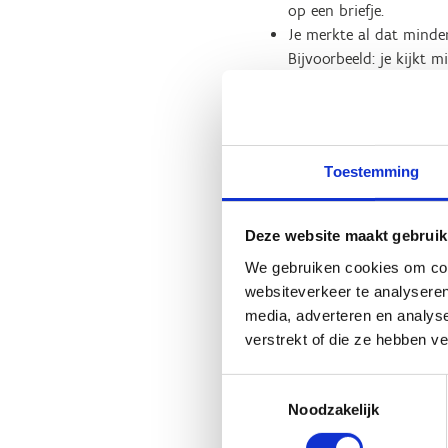
op een briefje.
Je merkte al dat minder 
Bijvoorbeeld: je kijkt 
Zet geleidelijk
Toestemming
Hoe kan je minder gezonde ke
je daarnaast ook weinig? Dan
Deze website maakt gebruik
stappen. Indien mogelijk doe j
haalbare start.
We gebruiken cookies om cont
websiteverkeer te analyseren
© Vlaams Instituut Gezond L
media, adverteren en analys
verstrekt of die ze hebben v
Elke stap telt!
Toestemmingsselectie
Noodzakelijk
Wetenschappelijke studies heb
en een lager risico op ziekte