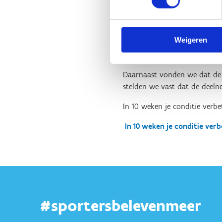
norm van fysieke activiteit. 
Senioren, die deelnamen aan ‘
Weigeren
ook na één jaar bleef de wan
door KULeuven, werden afge
Daarnaast vonden we dat de d
stelden we vast dat de deel
In 10 weken je conditie verbe
In 10 weken je conditie ver
#sportersbelevenmeer