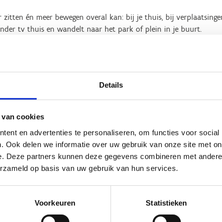
zitten én meer bewegen overal kan: bij je thuis, bij verplaatsingen 
minder tv thuis en wandelt naar het park of plein in je buurt.
 aan meer stappen
Details
uzes vervangen door gezondere keuzes? Geleidelijk aan. Zit je vee
 kan je starten met dit regelmatig te onderbreken en af te wissel
 van cookies
e dit elk half uur. Zitten vervangen door bewegen aan lichte intens
ent en advertenties te personaliseren, om functies voor social
. Ook delen we informatie over uw gebruik van onze site met on
even – meer tips en informatie: www.gezondleven.be
e. Deze partners kunnen deze gegevens combineren met andere i
erzameld op basis van uw gebruik van hun services.
 Opzet en resultaat
Voorkeuren
Statistieken
ben duidelijk aangetoond dat een actieve levensstijl bijdraagt to
 bij ouderen. Toch behaalt slechts een minderheid van de 55-plusse