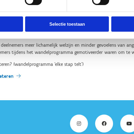
Het wandelprogramma ‘Elke stap telt!’ wilde daar iets aan doen.
Elke stap telt!’ boekten in de loop van het project vooruitgang. 
Selectie toestaan
delwinst behouden. Dat is één van de opvallende resultaten uit de
nomen.
eelnemers meer lichamelijk welzijn en minder gevoelens van angs
nemers tijdens het wandelprogramma gemotiveerder waren om te 
teren? (wandelprogramma ‘elke stap telt’)
beteren