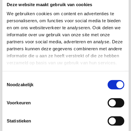
Deze website maakt gebruik van cookies
Roll-ups
Zitkubussen
We gebruiken cookies om content en advertenties te
Luchtstructuren (aankomstboog, bidon,
personaliseren, om functies voor social media te bieden
...)
en om ons websiteverkeer te analyseren. Ook delen we
Pagodetenten
informatie over uw gebruik van onze site met onze
Andere
partners voor social media, adverteren en analyse. Deze
partners kunnen deze gegevens combineren met andere
informatie die u aan ze heeft verstrekt of die ze hebben
verzameld op basis van uw gebruik van hun services.
Toestemmingsselectie
Noodzakelijk
Voorkeuren
Statistieken