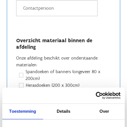
Overzicht materiaal binnen de
afdeling
Onze afdeling beschikt over onderstaande
materialen
Spandoeken of banners (ongeveer 80 x
200cm)
Herasdoeken (200 x 300cm)
Beachflags
Vlaggen
Achterwand voor beursstand
Toestemming
Details
Over
Tafel of toog voor beursstand
Folderhouder
Evo-walls