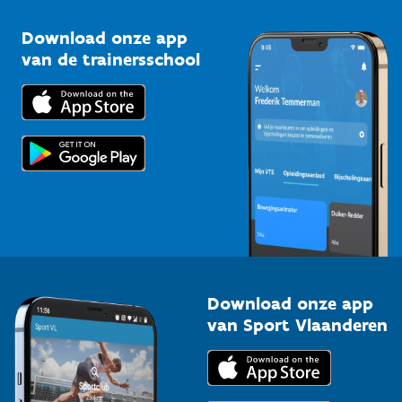
Sportclubs
Kennisplatform
Download onze app
Bedrijven
van de trainersschool
Downloads
Trainers en begeleiders
Voor de pers
Scholen
Topsporters
Organisatoren van sportevenementen
Download onze app
van Sport Vlaanderen