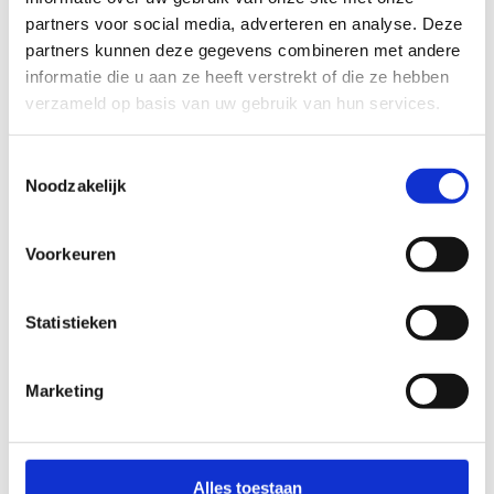
partners voor social media, adverteren en analyse. Deze
partners kunnen deze gegevens combineren met andere
informatie die u aan ze heeft verstrekt of die ze hebben
verzameld op basis van uw gebruik van hun services.
Kies op welke ijsbaan je met je klas een
initiatie schaatsen wil volgen:
Toestemmingsselectie
Boudewijn IJspiste Brugge
Noodzakelijk
IJsbaan Kortrijk
IJsbaan Kristallijn Gent
Sport Vlaanderen Liedekerke
Voorkeuren
Poseidon Brussel
Skatewordl Leuven
Statistieken
Ice Skating Center Mechelen
IJsbaan Heist
Sportoase Groot Schijn Antwerpen
Marketing
Sport Vlaanderen Herentals
Sport Vlaanderen Hasselt
Laad je inzending op (1 inzending per klas)
Alles toestaan