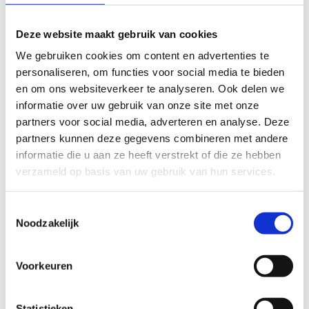
1 van de conclusies van de masterproef is dat de toolkit
Deze website maakt gebruik van cookies
(kaartspel en de scan vooraf) potentieel heeft om
uitgebreid te worden binnen Vlaanderen.
We gebruiken cookies om content en advertenties te
personaliseren, om functies voor social media te bieden
en om ons websiteverkeer te analyseren. Ook delen we
4 interessante onderzoeksvragen
informatie over uw gebruik van onze site met onze
partners voor social media, adverteren en analyse. Deze
Wat is de perceptie van tieners (tussen 15 en 19 jaar)
partners kunnen deze gegevens combineren met andere
en tienerbetrokkenen (trainers, bestuursleden…) met
informatie die u aan ze heeft verstrekt of die ze hebben
betrekking tot de 14 kritische factoren ter preventie
verzameld op basis van uw gebruik van hun services.
van tiener drop-out in Vlaamse sportclubs?
Wat zijn de ervaringen van tieners (tussen 15 en 19
Toestemmingsselectie
jaar) en tienerbetrokkenen (trainers, bestuurders) bij
Noodzakelijk
het gebruik van “Keep Youngsters Involved” toolkit
(combinatie van tienerscan en kaartspel) ter
preventie van tiener drop-out in Vlaamse
Voorkeuren
sportclubs?
Welke acties nemen Vlaamse sportclubs ter preventie
Statistieken