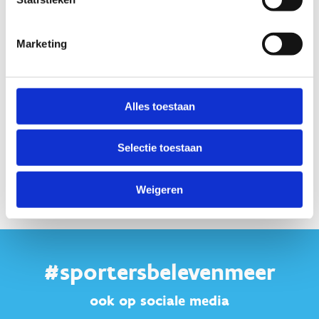
van tiener drop-out op basis van het gebruik van de
“Keep Youngsters Involved” toolkit (tienerscan en
kaartspel)?
Marketing
Hoe verloopt de implementatie van de acties ter
preventie van tiener drop-out in Vlaamse
sportclubs?
Alles toestaan
Lees de masterproef
Selectie toestaan
Weigeren
#sportersbelevenmeer
ook op sociale media