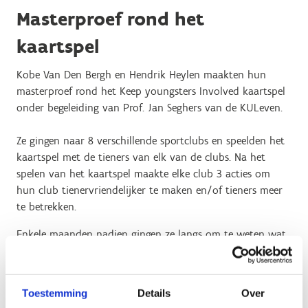
Masterproef rond het
kaartspel
Kobe Van Den Bergh en Hendrik Heylen maakten hun
masterproef rond het Keep youngsters Involved kaartspel
onder begeleiding van Prof. Jan Seghers van de KULeven.
Ze gingen naar 8 verschillende sportclubs en speelden het
kaartspel met de tieners van elk van de clubs. Na het
spelen van het kaartspel maakte elke club 3 acties om
hun club tienervriendelijker te maken en/of tieners meer
te betrekken.
Enkele maanden nadien gingen ze langs om te weten wat
het effect van het kaartspel was. Ze stelden vast dat het
spelen van het kaartspel een positieve invloed had. De
bestuurders van de clubs hebben beseft dat de inbreng
Toestemming
Details
Over
van tieners zinvol kan zijn voor de clubwerking.