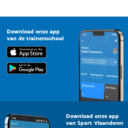
Sportfederaties
Mountainbikeroutes
Onze nieuwsbrieven
1210 Brussel
G-sport
Vlaamse Trainersschool
Sportclubs
Kennisplatform
Download onze app
Bedrijven
van de trainersschool
Downloads
Trainers en begeleiders
Voor de pers
Scholen
Topsporters
Organisatoren van sportevenementen
Download onze app
van Sport Vlaanderen