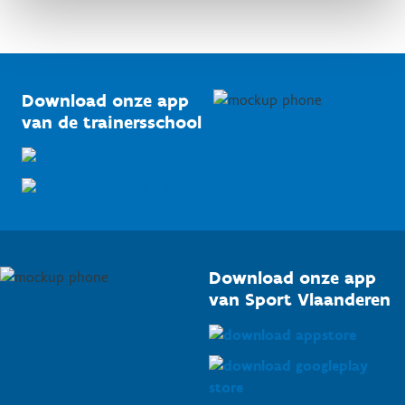
Sportfederaties
Mountainbikeroutes
Onze nieuwsbrieven
1210 Brussel
G-sport
Vlaamse Trainersschool
Sportclubs
Kennisplatform
Download onze app
Bedrijven
van de trainersschool
Downloads
Trainers en begeleiders
Voor de pers
Scholen
Topsporters
Organisatoren van sportevenementen
Download onze app
van Sport Vlaanderen