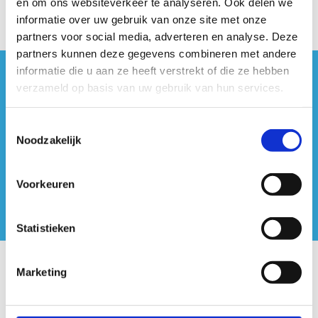
en om ons websiteverkeer te analyseren. Ook delen we
informatie over uw gebruik van onze site met onze
partners voor social media, adverteren en analyse. Deze
partners kunnen deze gegevens combineren met andere
informatie die u aan ze heeft verstrekt of die ze hebben
#sportersbelevenmeer
verzameld op basis van uw gebruik van hun services.
ook op sociale media
Toestemmingsselectie
Noodzakelijk
Voorkeuren
Statistieken
Onze centra
Marketing
Sport Vlaanderen Hoofdzetel