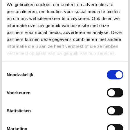
mei-juni 2024 - reeds afgerond
We gebruiken cookies om content en advertenties te
personaliseren, om functies voor social media te bieden
De Vlaamse minister bevoegd voor Sport kende, op basis
en om ons websiteverkeer te analyseren. Ook delen we
van het inhoudelijke advies van de beoordelingscommissie
informatie over uw gebruik van onze site met onze
en Sport Vlaanderen, subsidies toe aan volgende 18
partners voor social media, adverteren en analyse. Deze
federaties in het kader van deze subsidieoproep "Boost
partners kunnen deze gegevens combineren met andere
Sportmodel".
informatie die u aan ze heeft verstrekt of die ze hebben
verzameld op basis van uw gebruik van hun services.
Bij de toekenning van de steun door de minister van
Sport werd voor elke sportfederatie een subsidiebesluit
Toestemmingsselectie
opgemaakt waarin alle bepalingen en eventuele specifieke
Noodzakelijk
modaliteiten omtrent de toegekende subsidie opgenomen
werden, waaronder de voorwaarde betreffende de opmaak
van een actieplan.
Voorkeuren
Bekijk de lijst van geselecteerde projecten.
Statistieken
Marketing