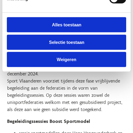
Fase 3: Opmaak actieplan
Alles toestaan
(voor geselecteerde dossiers)
Selectie toestaan
Najaar 2024
De geselecteerde sportfederaties moeten hun visietekst
Weigeren
concretiseren tot een actieplan tegen ten laatste 31
december 2024.
Sport Vlaanderen voorziet tijdens deze fase vrijblijvende
begeleiding aan de federaties in de vorm van
begeleidingssessies. Op deze sessies waren zowel de
unisportfederaties welkom met een gesubsidieerd project,
als deze aan wie geen subsidie werd toegekend.
Begeleidingssessies Boost Sportmodel