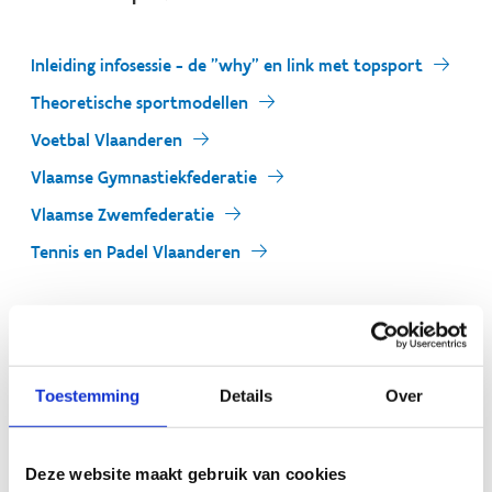
Inleiding infosessie - de "why" en link met topsport
Theoretische sportmodellen
Voetbal Vlaanderen
Vlaamse Gymnastiekfederatie
Vlaamse Zwemfederatie
Tennis en Padel Vlaanderen
Toestemming
Details
Over
Fase 2: beoordeling dossiers en
selectie
Deze website maakt gebruik van cookies