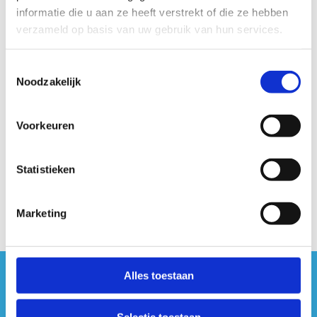
informatie die u aan ze heeft verstrekt of die ze hebben
verzameld op basis van uw gebruik van hun services.
Toestemmingsselectie
Noodzakelijk
Voorkeuren
Geen fiches gevonden.
Statistieken
Marketing
Alles toestaan
#sportersbelevenmeer
Selectie toestaan