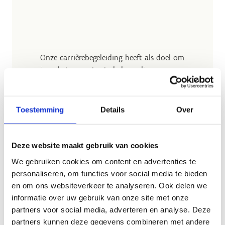
Onze carrièrebegeleiding heeft als doel om
jou als topsporter te helpen slimme en
gezonde carrièrekeuzes te maken. We
proberen hierbij zo goed mogelijk in te
spelen op jouw noden als topsporter. Dat
Toestemming
Details
Over
geldt ook voor je entourage (ouders,
coaches, technisch directeurs topsport, ...).
We informeren, sensibiliseren en begeleiden
Deze website maakt gebruik van cookies
jou en je begeleiders. Hoe hoger je sportief
We gebruiken cookies om content en advertenties te
niveau, hoe uitdagender je carrièrekeuzes
personaliseren, om functies voor social media te bieden
en de combinatie met studie, opleiding of
en om ons websiteverkeer te analyseren. Ook delen we
werk vaak wordt. Daarom is ons aanbod
informatie over uw gebruik van onze site met onze
groter en onze begeleiding intensiever
partners voor social media, adverteren en analyse. Deze
voor topsporters van het hoogste niveau.
partners kunnen deze gegevens combineren met andere