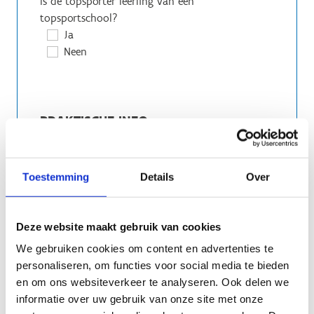
Is de topsporter leerling van een
topsportschool?
Ja
Neen
PRAKTISCHE INFO
Ik kies voor volgende infosessie:
Live infosessie voor de ouders en coaches
Toestemming
Details
Over
in het sportverblijf van Sport Vlaanderen
Gent (Zuiderlaan 14, 9000 Gent) op
donderdag 5 februari 2026 van 19h00 tot
Deze website maakt gebruik van cookies
20h30
Workshop voor de topsporters in het
We gebruiken cookies om content en advertenties te
sportverblijf van Sport Vlaanderen Gent
personaliseren, om functies voor social media te bieden
(Zuiderlaan 14, 9000 Gent) op donderdag 5
en om ons websiteverkeer te analyseren. Ook delen we
februari 2026 van 19h00 tot 20h30
informatie over uw gebruik van onze site met onze