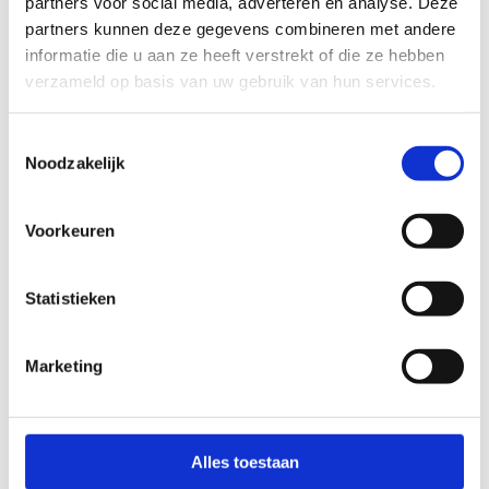
Online infosessie voor de ouders en
partners voor social media, adverteren en analyse. Deze
coaches op dinsdag 10 februari 2026 van
partners kunnen deze gegevens combineren met andere
19h00 tot 20h30
informatie die u aan ze heeft verstrekt of die ze hebben
verzameld op basis van uw gebruik van hun services.
Toestemmingsselectie
Noodzakelijk
Voorkeuren
Statistieken
BIJKOMENDE
VRAGEN/OPMERKINGEN
Marketing
Alles toestaan