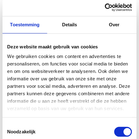
coaches, (medische) omkadering, sportinfrastructuur, ... via
hun topsportfederatie.
Toestemming
Details
Over
Van de 30 atleten die met Team Belgium naar Milaan-
Cortina gaan, zijn 16 wintersporters ondersteund door
Deze website maakt gebruik van cookies
Sport Vlaanderen.
We gebruiken cookies om content en advertenties te
personaliseren, om functies voor social media te bieden
Maak kennis met onze olympische wintersporters en
en om ons websiteverkeer te analyseren. Ook delen we
ontdek in welke discipline(s) zij met Team Belgium op de
informatie over uw gebruik van onze site met onze
Winterspelen staan.
partners voor social media, adverteren en analyse. Deze
partners kunnen deze gegevens combineren met andere
informatie die u aan ze heeft verstrekt of die ze hebben
verzameld op basis van uw gebruik van hun services.
Geen fiches gevonden.
Toestemmingsselectie
Noodzakelijk