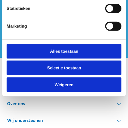
Statistieken
ook op sociale media
Marketing
Alles toestaan
Selectie toestaan
Onze centra
Weigeren
Sport Vlaanderen Hoofdzetel
Simon Bolivarlaan 17
Over ons
1000 Brussel
Wie zijn we, wat doen we
Wij ondersteunen
Ondernemingsnummer: BE 0248.142.826