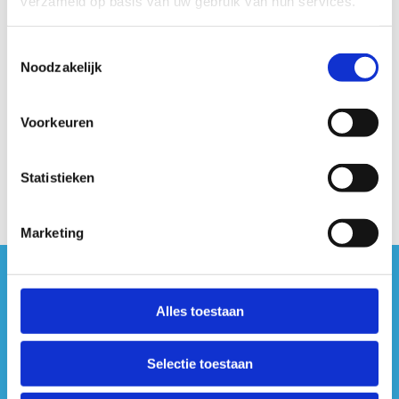
verzameld op basis van uw gebruik van hun services.
Toestemmingsselectie
Noodzakelijk
Voorkeuren
Statistieken
Marketing
#sportersbelevenmeer
Alles toestaan
ook op sociale media
Selectie toestaan