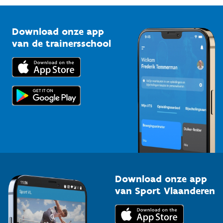
Vlaamse Trainersschool
Sportclubs
Kennisplatform
Download onze app
Bedrijven
van de trainersschool
Downloads
Trainers en begeleiders
Voor de pers
Scholen
Topsporters
Organisatoren van sportevenementen
Download onze app
van Sport Vlaanderen