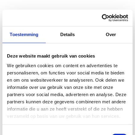
We ontwikkelden deze ook in het Engels...
Toestemming
Details
Over
Deze website maakt gebruik van cookies
We gebruiken cookies om content en advertenties te
personaliseren, om functies voor social media te bieden
en om ons websiteverkeer te analyseren. Ook delen we
informatie over uw gebruik van onze site met onze
The ‘Flemish Critical Reflection Measurement Scale’
partners voor social media, adverteren en analyse. Deze
(Vangrunderbeek et al., 2022*) werd op basis van
partners kunnen deze gegevens combineren met andere
wetenschappelijk onderzoek ontwikkeld en gevalideerd.
informatie die u aan ze heeft verstrekt of die ze hebben
verzameld op basis van uw gebruik van hun services.
* Vangrunderbeek, H., De Backer, M., McCarthy, L., Buelens,
E., & Ponnet, H. (2022). Developing Critical Reflection Skills
in a Formal Coach Education Program.
International Sport
Toestemmingsselectie