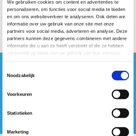
We gebruiken cookies om content en advertenties te
personaliseren, om functies voor social media te bieden
en om ons websiteverkeer te analyseren. Ook delen we
We ontwikkelden een volledige reflectiemap met heel wat
informatie over uw gebruik van onze site met onze
methodieken. Deze kan je
hier gratis downloaden
.
partners voor social media, adverteren en analyse. Deze
partners kunnen deze gegevens combineren met andere
informatie die u aan ze heeft verstrekt of die ze hebben
verzameld op basis van uw gebruik van hun services.
#sportersbelevenmeer
Toestemmingsselectie
Noodzakelijk
ook op sociale media
Voorkeuren
Statistieken
Marketing