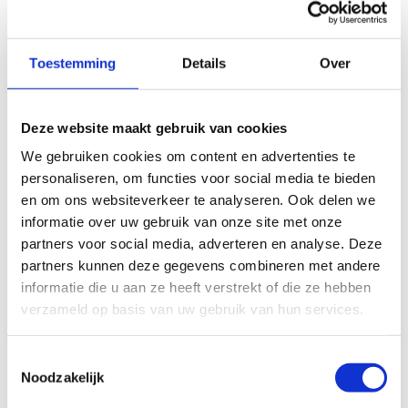
Niveau 2 van deze module bouwt verder op de
competenties die verworven werden in de module
'Levenslang leren (niveau 1)' en dit zowel verdiepend als
Toestemming
Details
Over
verbredend. Je bent Trainer B of hebt de module
'Levenslang leren (niveau 1)' met succes afgewerkt.
Deze website maakt gebruik van cookies
We gebruiken cookies om content en advertenties te
Het platform dat we gebruiken om deze video af te spelen
personaliseren, om functies voor social media te bieden
maakt gebruik van marketing cookies. Klik in
en om ons websiteverkeer te analyseren. Ook delen we
onderstaande knop op 'Alles toestaan' of zet de 'Marketing
informatie over uw gebruik van onze site met onze
cookies' aan en klik op 'Selectie toestaan'.
partners voor social media, adverteren en analyse. Deze
partners kunnen deze gegevens combineren met andere
informatie die u aan ze heeft verstrekt of die ze hebben
Verander cookie settings
verzameld op basis van uw gebruik van hun services.
Toestemmingsselectie
Inschrijven voor
Noodzakelijk
een module