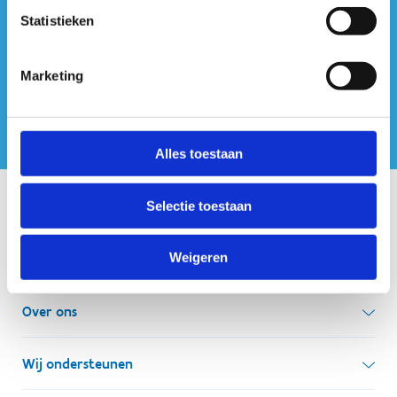
ook op sociale media
Statistieken
Marketing
Alles toestaan
Selectie toestaan
Onze centra
Weigeren
Sport Vlaanderen Hoofdzetel
Simon Bolivarlaan 17
Over ons
1000 Brussel
Wie zijn we, wat doen we
Wij ondersteunen
Ondernemingsnummer: BE 0248.142.826
Onze centra