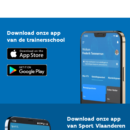
Sportfederaties
Mountainbikeroutes
Onze nieuwsbrieven
1210 Brussel
G-sport
Vlaamse Trainersschool
Sportclubs
Kennisplatform
Download onze app
Bedrijven
van de trainersschool
Downloads
Trainers en begeleiders
Voor de pers
Scholen
Topsporters
Organisatoren van sportevenementen
Download onze app
van Sport Vlaanderen