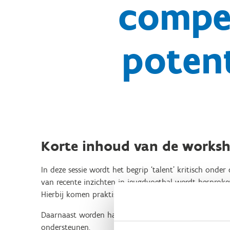
compet
potent
Korte inhoud van de works
In deze sessie wordt het begrip ‘talent’ kritisch ond
van recente inzichten in jeugdvoetbal wordt besproken
Hierbij komen praktische vraagstukken aan bod, zoals 
Daarnaast worden handvatten aangereikt om talentdete
ondersteunen.