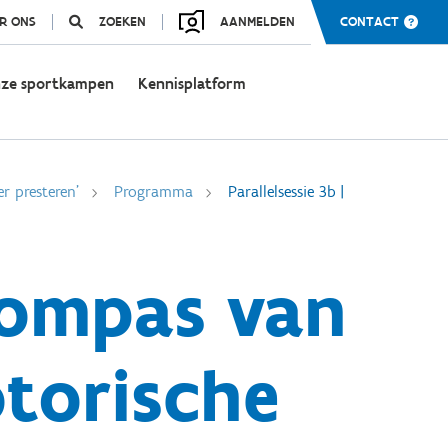
R ONS
ZOEKEN
AANMELDEN
CONTACT
ze sportkampen
Kennisplatform
r presteren'
Programma
Parallelsessie 3b |
 kompas van
torische