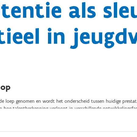
entie als sle
ieel in jeugd
hop
er de loep genomen en wordt het onderscheid tussen huidige prestat
 hoe talentherkenning verloopt in verschillende ontwikkelingsfas
welke motorische tests geschikt zijn op welke leeftijd en hoe dez
ctie te optimaliseren, bestaande biases te herkennen en de ontwik