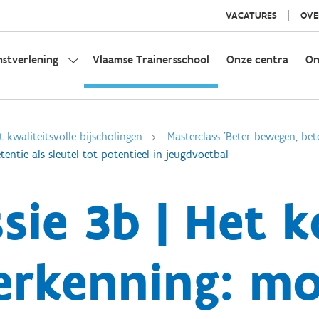
VACATURES
OVE
nstverlening
Vlaamse Trainersschool
Onze centra
On
t kwaliteitsvolle bijscholingen
Masterclass 'Beter bewegen, bete
tie als sleutel tot potentieel in jeugdvoetbal
ssie 3b | Het
erkenning: mo