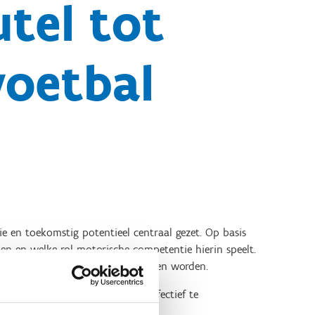
utel tot
voetbal
ie en toekomstig potentieel centraal gezet. Op basis
en en welke rol motorische competentie hierin speelt.
e resultaten geïnterpreteerd kunnen worden.
keling van jonge voetballers effectief te