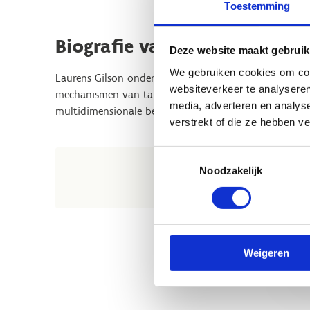
Toestemming
Biografie van de spreker
Deze website maakt gebruik
We gebruiken cookies om cont
Laurens Gilson onderzoekt talentherkenning en -ontwi
websiteverkeer te analyseren
mechanismen van talentherkenning en het verbeteren v
media, adverteren en analys
multidimensionale benadering.
verstrekt of die ze hebben v
Toestemmingsselectie
Noodzakelijk
Weigeren