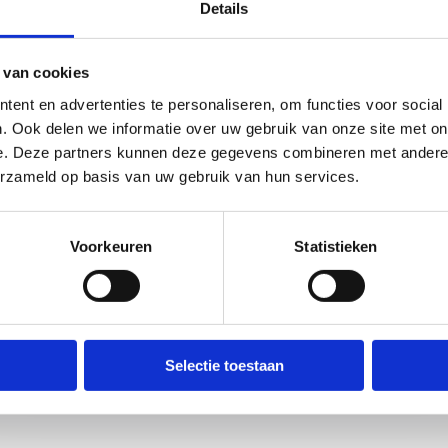
Details
 van cookies
ent en advertenties te personaliseren, om functies voor social
kkeling in voetbal. In samenwerking met de Koninklijke Belgische
. Ook delen we informatie over uw gebruik van onze site met on
an processen die de ontwikkeling en het succes van jonge atlete
e. Deze partners kunnen deze gegevens combineren met andere i
erzameld op basis van uw gebruik van hun services.
Voorkeuren
Statistieken
Drs. Laurens Gilson
Selectie toestaan
Programma