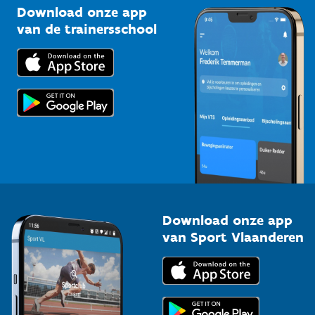
Kennisplatform
Download onze app
Bedrijven
van de trainersschool
Downloads
Trainers en begeleiders
Voor de pers
Scholen
Topsporters
Organisatoren van sportevenementen
Download onze app
van Sport Vlaanderen