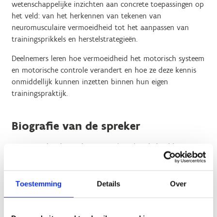
wetenschappelijke inzichten aan concrete toepassingen op
het veld: van het herkennen van tekenen van
neuromusculaire vermoeidheid tot het aanpassen van
trainingsprikkels en herstelstrategieën.
Deelnemers leren hoe vermoeidheid het motorisch systeem
en motorische controle verandert en hoe ze deze kennis
onmiddellijk kunnen inzetten binnen hun eigen
trainingspraktijk.
Biografie van de spreker
Cajsa Tonoli is kinesitherapeute (2010) en behaalde in 2014
haar doctoraat binnen LOBW en REVAKI aan de Vrije
Universiteit Brussel en de Université 2 Lille, Frankrijk,
waarin ze de invloed van diverse vormen van fysieke
Toestemming
Details
Over
inspanning op hersenfunctie onderzocht bij specifieke
doelgroepen.