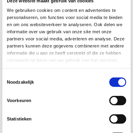
Deze website maakt gebruik van cookies
Nadien heeft ze aan de Universiteit van Gent, Brazilië, en
We gebruiken cookies om content en advertenties te
KU Leuven gewerkt, en stond ze ook deeltijds als (sport-
personaliseren, om functies voor social media te bieden
en bekkenbodem-)kinesitherapeut in de praktijk. Dankzij
en om ons websiteverkeer te analyseren. Ook delen we
haar jarenlange klinische ervaring blijft ze nauw
informatie over uw gebruik van onze site met onze
verbonden met de praktijk en de noden van patiënten en
partners voor social media, adverteren en analyse. Deze
sporters.
partners kunnen deze gegevens combineren met andere
Momenteel is ze actief binnen de
Movement Control and
informatie die u aan ze heeft verstrekt of die ze hebben
Neuroplasticity Research Group
aan KU Leuven, waar ze
verzameld op basis van uw gebruik van hun services.
onderzoek verricht rond de neuroplasticiteit. Daarnaast is
ze docent in vakken zoals Anatomie, Blessurepreventie,
Toestemmingsselectie
Neurofysiologie en Motorische Controle, waarin ze
Noodzakelijk
wetenschappelijke inzichten combineert met
praktijkgerichte expertise.
Voorkeuren
Statistieken
dr. Cajsa Tonoli