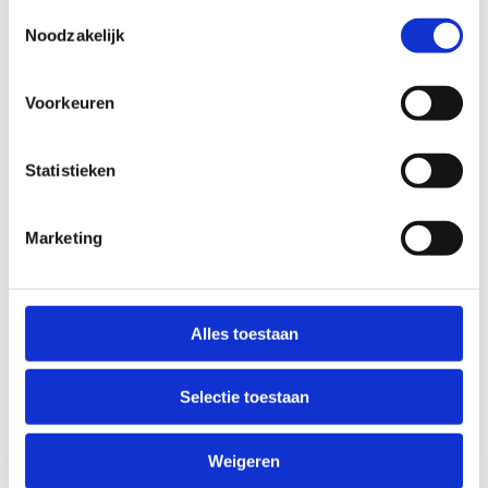
in een prestatiecontext, willen halen.
Toestemmingsselectie
Noodzakelijk
Voorkeuren
Statistieken
00
00
00
00
Marketing
DAGEN
UREN
MINUTEN
SECONDEN
Alles toestaan
Selectie toestaan
Weigeren