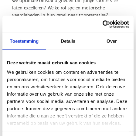
we optimale omstandigheden om jonge sporters te
laten excelleren? Welke rol spelen motorische
vaardigheden in hun groei naar topprestaties?
Met toonaangevende experts uit het veld verkennen we
wetenschappelijke inzichten en praktische toepassingen.
Toestemming
Details
Over
Deze website maakt gebruik van cookies
Wanneer
We gebruiken cookies om content en advertenties te
personaliseren, om functies voor social media te bieden
We organiseren deze masterclass op
zaterdag 21 maart
en om ons websiteverkeer te analyseren. Ook delen we
2026
van 08.30u-12.45u. Hierna volgt een lekkere lunch.
informatie over uw gebruik van onze site met onze
partners voor social media, adverteren en analyse. Deze
Doelgroep
partners kunnen deze gegevens combineren met andere
informatie die u aan ze heeft verstrekt of die ze hebben
Deze masterclass is gericht op Trainers B en Trainers A
verzameld op basis van uw gebruik van hun services.
en professionals die het maximale uit hun atleten, actief