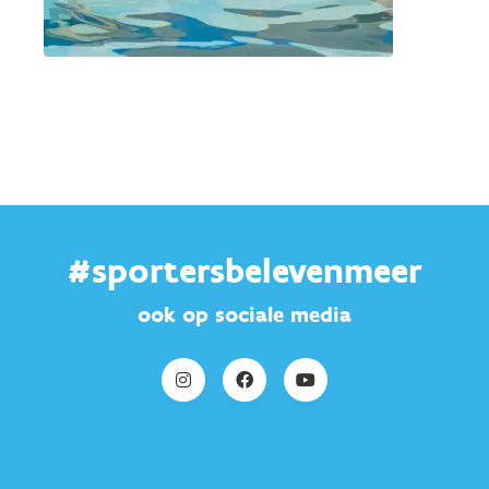
#sportersbelevenmeer
ook op sociale media