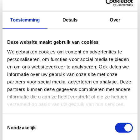
die ook meer dan 150 wetenschappelijke artikels heeft
gepubliceerd en zijn werk wordt veelvuldig geciteerd. Als
co-auteur heeft hij samen met Martin Buchheit het boek
Toestemming
Details
Over
gepubliceerd “High Intensity Interval Training, The Science
and Application”.
Deze website maakt gebruik van cookies
In zijn lezing zal Paul zijn kennis delen hoe kunstmatige
We gebruiken cookies om content en advertenties te
intelligentie kan worden gebruikt om
personaliseren, om functies voor social media te bieden
coachingsbeslissingen en het voorschrijven van
en om ons websiteverkeer te analyseren. Ook delen we
trainingsprogramma’s te verbeteren. Het zal een
informatie over uw gebruik van onze site met onze
uiteenzetting zijn waarin onderzocht wordt hoe
partners voor social media, adverteren en analyse. Deze
kunstmatige intelligentie nu al een rol speelt en de
partners kunnen deze gegevens combineren met andere
komende decennia een rol zal blijven spelen bij het
informatie die u aan ze heeft verstrekt of die ze hebben
voorschrijven van trainingsprogramma’s.
verzameld op basis van uw gebruik van hun services.
Toestemmingsselectie
Noodzakelijk
Dr. Paul Laursen