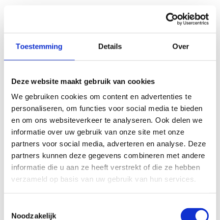
Deze parameter kan ondersteunen bij het bepalen van je
intensiteitszones zonder kostbare labotests, maar blijkt
vooral veelbelovend voor het monitoren van
vermoeidheid en trainingsgereedheid - mogelijkheden die
Toestemming
Details
Over
we nu aan het verkennen zijn.
Deze presentatie laat zien hoe één eenvoudig meetbare
Deze website maakt gebruik van cookies
parameter de brug kan slaan tussen wetenschappelijk
We gebruiken cookies om content en advertenties te
onderzoek en praktische trainingsoptimalisatie, onder
personaliseren, om functies voor social media te bieden
meer binnen wielerteam Jumbo-Lease a bike en bij elite-
en om ons websiteverkeer te analyseren. Ook delen we
zeilers.
informatie over uw gebruik van onze site met onze
partners voor social media, adverteren en analyse. Deze
Biografie van de spreker
partners kunnen deze gegevens combineren met andere
informatie die u aan ze heeft verstrekt of die ze hebben
Prof. Toon de Beukelaar leidt het ‘Performance and
verzameld op basis van uw gebruik van hun services.
Recovery Lab’ aan de Faculteit Bewegings- en
Revalidatiewetenschappen (KU Leuven). Zijn onderzoek
Toestemmingsselectie
richt zich op neurale markers van belasting en herstel en
Noodzakelijk