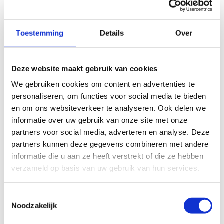
essentieel voor duurzame prestaties én
blessurepreventie. Dit proces vereist nauwe
samenwerking tussen verschillende domeinen zoals
Toestemming
Details
Over
medische ondersteuning, strength & conditioning,
kinesitherapie, psychologie, voeding en fysiologie.
Deze website maakt gebruik van cookies
Deze masterclass focust op het belang van
We gebruiken cookies om content en advertenties te
interdisciplinaire samenwerking binnen het performance
personaliseren, om functies voor social media te bieden
support team en hoe gezamenlijke monitoring van
en om ons websiteverkeer te analyseren. Ook delen we
gezondheidsstatus, fysieke belasting en herstel kan
informatie over uw gebruik van onze site met onze
leiden tot datageïnformeerde beslissingen. Door beter te
partners voor social media, adverteren en analyse. Deze
begrijpen
wat
je meet,
waarom
je meet en
hoe
je die
partners kunnen deze gegevens combineren met andere
informatie deelt binnen je team, kan je als coach of
informatie die u aan ze heeft verstrekt of die ze hebben
expert sneller én preciezer bijsturen in het
verzameld op basis van uw gebruik van hun services.
ontwikkelings- & prestatietraject van de atleet.
In samenwerking met Sport Vlaanderen Topsport en het
Toestemmingsselectie
BOIC, nodigen we enkele internationaal gerenommeerde
Noodzakelijk
sprekers uit, die hun visie en expertise delen. Daarnaast