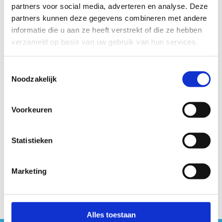
aan de slag, vanuit een zin voor ondernemen, creatieve
partners voor social media, adverteren en analyse. Deze
ideeën en een aanhoudend positivisme. Met als doel om
partners kunnen deze gegevens combineren met andere
individuen en teams tot zelfontwikkeling, samenwerking
informatie die u aan ze heeft verstrekt of die ze hebben
en resultaten te stimuleren.
verzameld op basis van uw gebruik van hun services.
Toestemmingsselectie
Noodzakelijk
Eva Maenhout
Voorkeuren
Statistieken
Programma
Marketing
Alles toestaan