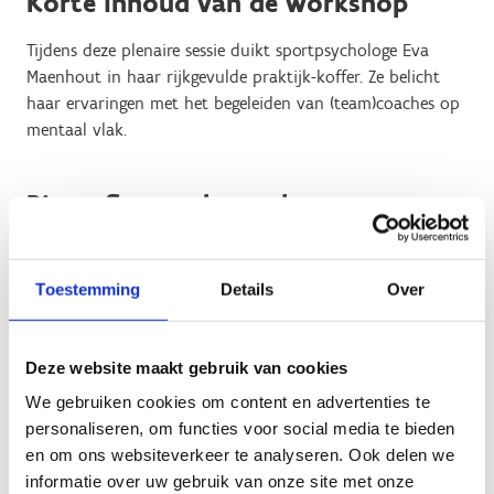
Korte inhoud van de workshop
Tijdens deze plenaire sessie duikt sportpsychologe Eva
Maenhout in haar rijkgevulde praktijk-koffer. Ze belicht
haar ervaringen met het begeleiden van (team)coaches op
mentaal vlak.
Biografie van de sprekers
Als doorwinterd psychologe verzamelde Eva meer dan 20
jaar ervaring op de teller als mental coach in topsport en
Toestemming
Details
Over
business.
Psychologie en sport zijn haar op het lijf geschreven. Het
Deze website maakt gebruik van cookies
inschatten van mensen en hun capaciteiten, het
empathisch aanvoelen van hun noden en het coachen
We gebruiken cookies om content en advertenties te
van individuen en teams in verschillende sportcontexten
personaliseren, om functies voor social media te bieden
zijn een tweede natuur geworden. Gefascineerd door
en om ons websiteverkeer te analyseren. Ook delen we
mensen en groepsdynamieken gaat ze steeds pragmatisch
informatie over uw gebruik van onze site met onze