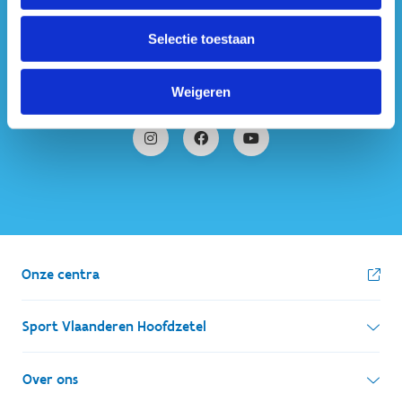
Selectie toestaan
#sportersbelevenmeer
ook op sociale media
Weigeren
Onze centra
Sport Vlaanderen Hoofdzetel
Simon Bolivarlaan 17
Over ons