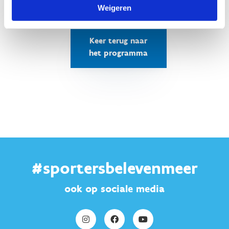
Weigeren
Keer terug naar
het programma
#sportersbelevenmeer
ook op sociale media