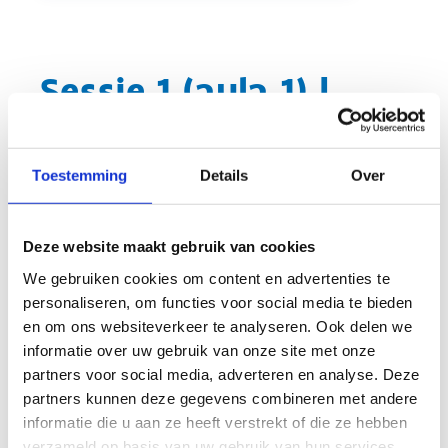
Sessie 1 (aula 1) |
Sportvoeding: feiten
en fabels
Toestemming
Details
Over
Korte inhoud van de workshop
Deze website maakt gebruik van cookies
In de sessie ‘Sportvoeding: feiten en fabels’ zal er naast
We gebruiken cookies om content en advertenties te
gezonde basisvoeding ingegaan worden op de
personaliseren, om functies voor social media te bieden
samenstelling van sportspecifieke voeding. Vervolgens
en om ons websiteverkeer te analyseren. Ook delen we
zullen enkele specifieke aannames rond sportvoeding
informatie over uw gebruik van onze site met onze
behandeld worden en zal er nagegaan worden of deze
partners voor social media, adverteren en analyse. Deze
claims sterk wetenschappelijk onderbouwd zijn.
partners kunnen deze gegevens combineren met andere
informatie die u aan ze heeft verstrekt of die ze hebben
verzameld op basis van uw gebruik van hun services.