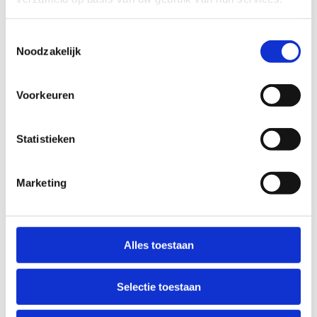
Biografie van de spreker
Toestemmingsselectie
Katrien Koppo is hoofd van de onderzoeksgroep
Noodzakelijk
Inspanningsfysiologie van de KU Leuven. Ze doceert
voedingsgerelateerde vakken en kinantropometrie aan
de opleidingen Bewegings- en Sportwetenschappen,
Voorkeuren
Revalidatiewetenschappen, Sportgeneeskunde,
Farmaceutische wetenschappen en Voedings- en
Statistieken
dieetkunde. Haar onderzoek richt zich voornamelijk op
de rol van farmacologische en voedingsinterventies op
prestatie en (spier)metabolisme.
Marketing
Alles toestaan
Prof. Dr. Katrien Koppo
Selectie toestaan