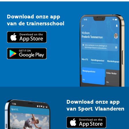
Vlaamse Trainersschool
Sportclubs
Kennisplatform
Download onze app
Bedrijven
van de trainersschool
Downloads
Trainers en begeleiders
Voor de pers
Scholen
Topsporters
Organisatoren van sportevenementen
Download onze app
van Sport Vlaanderen